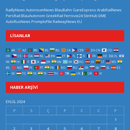
RaillyNews
AutonoumNews
BlauBahn
GareExpress
ArabRailNews
PersRail
BlauAutonom
GreekRail
Ferrovie24
StiriHub
DME
AutoRusNews
PromptsFile
RailwayNews EU
LISANLAR
AR
AZ
BN
BS
BG
CA
CEB
ZH-CN
CO
HR
CS
DA
NL
EN
ET
TL
FI
FR
DE
EL
IW
HI
IT
JA
JW
KN
KK
KO
LV
LT
MS
ML
NO
PL
PT
PA
RO
RU
SR
SK
SL
ES
SV
TG
TA
TE
TH
TR
UK
UR
VI
HABER ARŞIVI
EYLÜL 2024
P
S
Ç
P
C
C
P
1
2
3
4
5
6
7
8