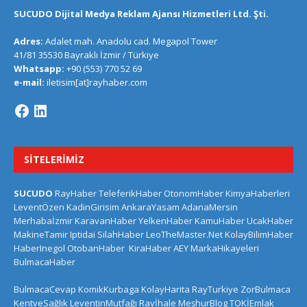
SUCUDO Dijital Medya Reklam Ajansı Hizmetleri Ltd. Şti.
Adres:
Adalet mah. Anadolu cad. Megapol Tower
41/81 35530 Bayraklı İzmir / Türkiye
Whatsapp:
+90 (553) 770 52 69
e-mail:
iletisim[at]rayhaber.com
SITELERIMIZ
SUCUDO
RayHaber
TeleferikHaber
OtonomHaber
KimyaHaberleri
LeventÖzen
KadinGirisim
AnkaraYasam
AdanaMersin
Merhabaİzmir
KaravanHaber
YelkenHaber
KamuHaber
UcakHaber
MakineTamir
Iptidai
SilahHaber
LeoTheMaster.Net
KolayBilimHaber
HaberInegol
OtobanHaber
KiraHaber
AEY
MarkaHikayeleri
BulmacaHaber
BulmacaCevap
KomikKurbaga
KolayHarita
RayTurkiye
ZorBulmaca
KentveSağlık
LeventinMutfağı
Rayİhale
MeşhurBlog
TOKİEmlak