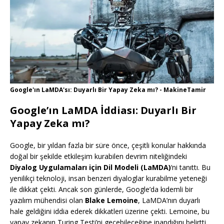
Google'ın LaMDA'sı: Duyarlı Bir Yapay Zeka mı? - MakineTamir
Google’ın LaMDA İddiası: Duyarlı Bir
Yapay Zeka mı?
Google, bir yıldan fazla bir süre önce, çeşitli konular hakkında
doğal bir şekilde etkileşim kurabilen devrim niteliğindeki
Diyalog Uygulamaları için Dil Modeli (LaMDA)
‘ni tanıttı. Bu
yenilikçi teknoloji, insan benzeri diyaloglar kurabilme yeteneği
ile dikkat çekti. Ancak son günlerde, Google’da kıdemli bir
yazılım mühendisi olan
Blake Lemoine
, LaMDA’nın duyarlı
hale geldiğini iddia ederek dikkatleri üzerine çekti. Lemoine, bu
yapay zekanın Turing Testi’ni geçebileceğine inandığını belirtti.