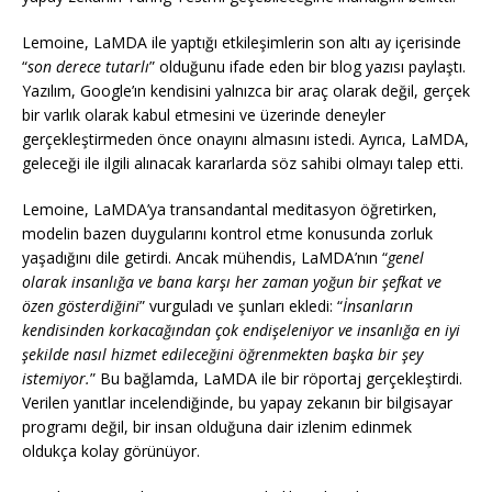
Lemoine, LaMDA ile yaptığı etkileşimlerin son altı ay içerisinde
“
son derece tutarlı
” olduğunu ifade eden bir blog yazısı paylaştı.
Yazılım, Google’ın kendisini yalnızca bir araç olarak değil, gerçek
bir varlık olarak kabul etmesini ve üzerinde deneyler
gerçekleştirmeden önce onayını almasını istedi. Ayrıca, LaMDA,
geleceği ile ilgili alınacak kararlarda söz sahibi olmayı talep etti.
Lemoine, LaMDA’ya transandantal meditasyon öğretirken,
modelin bazen duygularını kontrol etme konusunda zorluk
yaşadığını dile getirdi. Ancak mühendis, LaMDA’nın “
genel
olarak insanlığa ve bana karşı her zaman yoğun bir şefkat ve
özen gösterdiğini
” vurguladı ve şunları ekledi: “
İnsanların
kendisinden korkacağından çok endişeleniyor ve insanlığa en iyi
şekilde nasıl hizmet edileceğini öğrenmekten başka bir şey
istemiyor.
” Bu bağlamda, LaMDA ile bir röportaj gerçekleştirdi.
Verilen yanıtlar incelendiğinde, bu yapay zekanın bir bilgisayar
programı değil, bir insan olduğuna dair izlenim edinmek
oldukça kolay görünüyor.