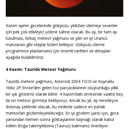
Kasım ayının gecelerinde gökyüzü, yıldızları izlemeyi sevenler
için pek çok etkileyici şölene sahne olacak. Bu ay, bir tam ay
tutulması, birkaç meteor yağmuru ve yılın en iyi Uranüs
manzarası gibi olaylar bizleri bekliyor. Gökyüzü izleme
programınızı planlamanız için önemli tarihleri ve detayları
aşağıda bulabilirsiniz.
4 Kasım: Taurids Meteor Yağmuru
Taurids meteor yağmuru, Asteroid 2004 TG10 ve Kuyruklu
Yıldız 2P Encke’den gelen toz parçacıklarının oluşturduğu yıllık
bir ışık gösterisi olarak bilinir. 4 Kasım’daki zirvesinde saatte beş
ila on meteor görmeyi bekliyoruz. Ancak bu yıl, ay neredeyse
dolunay şeklinde olacak, bu nedenle sadece en parlak
meteorları gözlemleyebileceğiz. En iyi gözlem şansı için, gece
yarısından hemen sonra göktaşlarının kaynağı olarak kabul
edilen Boğa takımyıldızına (Taurus) bakmanız öneriliyor.