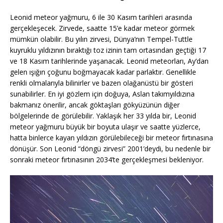
Leonid meteor yağmuru, 6 ile 30 Kasım tarihleri arasında
gerçekleşecek. Zirvede, saatte 15’e kadar meteor görmek
mümkün olabilir. Bu yılın zirvesi, Dünya’nın Tempel-Tuttle
kuyruklu yıldızının bıraktığı toz izinin tam ortasından geçtiği 17
ve 18 Kasım tarihlerinde yaşanacak. Leonid meteorları, Ay’dan
gelen ışığın çoğunu boğmayacak kadar parlaktır. Genellikle
renkli olmalarıyla bilinirler ve bazen olağanüstü bir gösteri
sunabilirler. En iyi gözlem için doğuya, Aslan takımyıldızına
bakmanız önerilir, ancak göktaşları gökyüzünün diğer
bölgelerinde de görülebilir. Yaklaşık her 33 yılda bir, Leonid
meteor yağmuru büyük bir boyuta ulaşır ve saatte yüzlerce,
hatta binlerce kayan yıldızın görülebileceği bir meteor fırtınasına
dönüşür. Son Leonid “döngü zirvesi” 2001’deydi, bu nedenle bir
sonraki meteor fırtınasının 2034’te gerçekleşmesi bekleniyor.