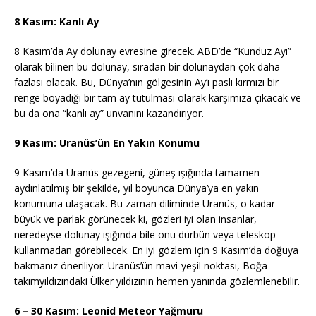
8 Kasım: Kanlı Ay
8 Kasım’da Ay dolunay evresine girecek. ABD’de “Kunduz Ayı”
olarak bilinen bu dolunay, sıradan bir dolunaydan çok daha
fazlası olacak. Bu, Dünya’nın gölgesinin Ay’ı paslı kırmızı bir
renge boyadığı bir tam ay tutulması olarak karşımıza çıkacak ve
bu da ona “kanlı ay” unvanını kazandırıyor.
9 Kasım: Uranüs’ün En Yakın Konumu
9 Kasım’da Uranüs gezegeni, güneş ışığında tamamen
aydınlatılmış bir şekilde, yıl boyunca Dünya’ya en yakın
konumuna ulaşacak. Bu zaman diliminde Uranüs, o kadar
büyük ve parlak görünecek ki, gözleri iyi olan insanlar,
neredeyse dolunay ışığında bile onu dürbün veya teleskop
kullanmadan görebilecek. En iyi gözlem için 9 Kasım’da doğuya
bakmanız öneriliyor. Uranüs’ün mavi-yeşil noktası, Boğa
takımyıldızındaki Ülker yıldızının hemen yanında gözlemlenebilir.
6 – 30 Kasım: Leonid Meteor Yağmuru