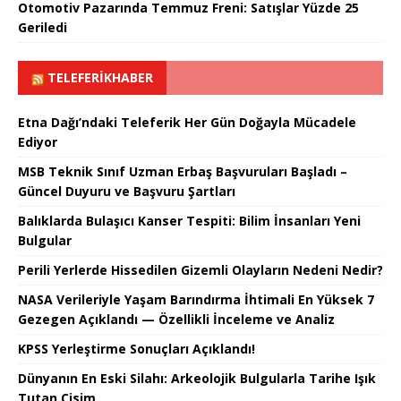
Otomotiv Pazarında Temmuz Freni: Satışlar Yüzde 25
Geriledi
TELEFERIKHABER
Etna Dağı’ndaki Teleferik Her Gün Doğayla Mücadele
Ediyor
MSB Teknik Sınıf Uzman Erbaş Başvuruları Başladı –
Güncel Duyuru ve Başvuru Şartları
Balıklarda Bulaşıcı Kanser Tespiti: Bilim İnsanları Yeni
Bulgular
Perili Yerlerde Hissedilen Gizemli Olayların Nedeni Nedir?
NASA Verileriyle Yaşam Barındırma İhtimali En Yüksek 7
Gezegen Açıklandı — Özellikli İnceleme ve Analiz
KPSS Yerleştirme Sonuçları Açıklandı!
Dünyanın En Eski Silahı: Arkeolojik Bulgularla Tarihe Işık
Tutan Cisim