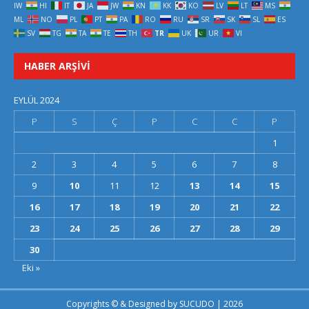
IW
HI
IT
JA
JW
KN
KK
KO
LV
LT
MS
ML
NO
PL
PT
PA
RO
RU
SR
SK
SL
ES
SV
TG
TA
TE
TH
TR
UK
UR
VI
HABER ARŞIVI
EYLÜL 2024
P
S
Ç
P
C
C
P
1
2
3
4
5
6
7
8
9
10
11
12
13
14
15
16
17
18
19
20
21
22
23
24
25
26
27
28
29
30
Eki »
Copyrights © & Designed by
SUCUDO
| 2026