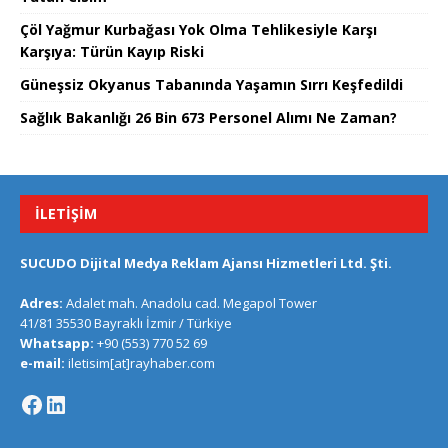
Çöl Yağmur Kurbağası Yok Olma Tehlikesiyle Karşı
Karşıya: Türün Kayıp Riski
Güneşsiz Okyanus Tabanında Yaşamın Sırrı Keşfedildi
Sağlık Bakanlığı 26 Bin 673 Personel Alımı Ne Zaman?
İLETIŞIM
SUCUDO Dijital Medya Reklam Ajansı Hizmetleri Ltd. Şti.
Adres:
Adalet mah. Anadolu cad. Megapol Tower
41/81 35530 Bayraklı İzmir / Türkiye
Whatsapp:
+90 (553) 770 52 69
e-mail:
iletisim[at]rayhaber.com