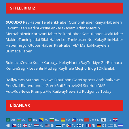
SITELERIMIZ
SUCUDO
RayHaber
TeleferikHaber
OtonomHaber
KimyaHaberleri
LeventÖzen
KadinGirisim
AnkaraYasam
AdanaMersin
Merhabaİzmir
KaravanHaber
YelkenHaber
KamuHaber
UcakHaber
MakineTamir
Iptidai
SilahHaber
LeoTheMaster.Net
KolayBilimHaber
HaberInegol
OtobanHaber
KiraHaber
AEY
MarkaHikayeleri
BulmacaHaber
BulmacaCevap
KomikKurbaga
KolayHarita
RayTurkiye
ZorBulmaca
KentveSağlık
LeventinMutfağı
Rayİhale
MeşhurBlog
TOKİEmlak
RaillyNews
AutonoumNews
BlauBahn
GareExpress
ArabRailNews
PersRail
BlauAutonom
GreekRail
Ferrovie24
StiriHub
DME
AutoRusNews
PromptsFile
RailwayNews EU
Podgorica Today
LISANLAR
AR
AZ
BN
BS
BG
CA
CEB
ZH-CN
CO
HR
CS
DA
NL
EN
ET
TL
FI
FR
DE
EL