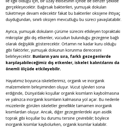
ile ilgili olduğu için, bir uzay elbisesinin içinde de benzer şekilde
gerçekleşecektir. Bağırsak bakterileri, yumuşak dokuları
tüketmeye devam edecektir fakat bu bakteriler oksijene ihtiyaç
duyduğundan, sınırlı oksijen mevcutluğu bu süreci yavaşlatabilir.
Ayrıca, yumuşak dokuların çürüme sürecini etkileyen topraktaki
mikroplar gibi dış etkenler, vücudun bulunduğu gezegene bağlı
olarak değişiklik gösterecektir. Ortamın ne kadar kuru olduğu
gibi faktörler, yumuşak dokunun korunma derecesini
belirleyecektir.
Bunların yanı sıra, farklı gezegenlerde
karşılaşabileceğimiz dış etkenler, iskelet kalıntılarını da
önemli ölçüde etkileyebilir.
Hayatımız boyunca iskeletlerimiz, organik ve inorganik
malzemelerin birleşiminden oluşur. Vücut işlevleri sona
erdiğinde, Dünya’daki koşullar organik kısımların kaybolmasına
ve yalnızca inorganik kısımların kalmasına yol açar. Bu nedenle
müzelerde görülen iskeletler genellikle tamamen inorganik
kısımlardan oluşur. Ancak, diğer gezegenlerdeki aşırı asidik
toprak gibi koşullar bu durumu tersine çevirebilir; böylece
inorganik kısımlar kaybolurken, organik kısımlar kalabilir.