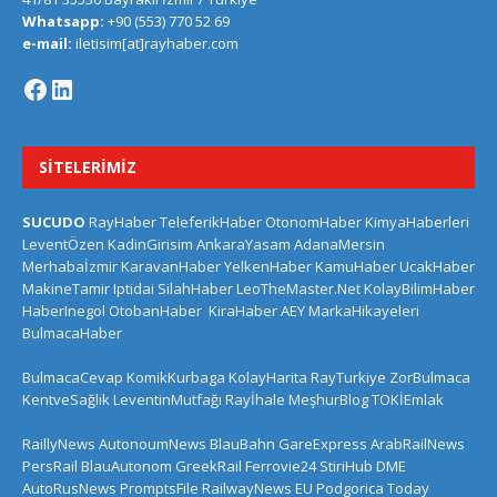
Whatsapp:
+90 (553) 770 52 69
e-mail:
iletisim[at]rayhaber.com
SITELERIMIZ
SUCUDO
RayHaber
TeleferikHaber
OtonomHaber
KimyaHaberleri
LeventÖzen
KadinGirisim
AnkaraYasam
AdanaMersin
Merhabaİzmir
KaravanHaber
YelkenHaber
KamuHaber
UcakHaber
MakineTamir
Iptidai
SilahHaber
LeoTheMaster.Net
KolayBilimHaber
HaberInegol
OtobanHaber
KiraHaber
AEY
MarkaHikayeleri
BulmacaHaber
BulmacaCevap
KomikKurbaga
KolayHarita
RayTurkiye
ZorBulmaca
KentveSağlık
LeventinMutfağı
Rayİhale
MeşhurBlog
TOKİEmlak
RaillyNews
AutonoumNews
BlauBahn
GareExpress
ArabRailNews
PersRail
BlauAutonom
GreekRail
Ferrovie24
StiriHub
DME
AutoRusNews
PromptsFile
RailwayNews EU
Podgorica Today