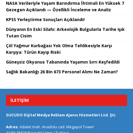
NASA Verileriyle Yaşam Barındırma İhtimali En Yüksek 7
Gezegen Açıklandı — Özellikli İnceleme ve Analiz
KPSS Yerleştirme Sonuçları Açıklandı!
Dünyanın En Eski Silahı: Arkeolojik Bulgularla Tarihe Işık
Tutan Cisim
Çöl Yağmur Kurbağası Yok Olma Tehlikesiyle Karşı
Karşıya: Türün Kayıp Riski
Güneşsiz Okyanus Tabanında Yaşamın Sırrı Keşfedildi
Sağlık Bakanlığı 26 Bin 673 Personel Alımı Ne Zaman?
İLETIŞIM
SUCUDO Dijital Medya Reklam Ajansı Hizmetleri Ltd. Şti.
Adres:
Adalet mah. Anadolu cad. Megapol Tower
41/81 35530 Bayraklı İzmir / Türkiye