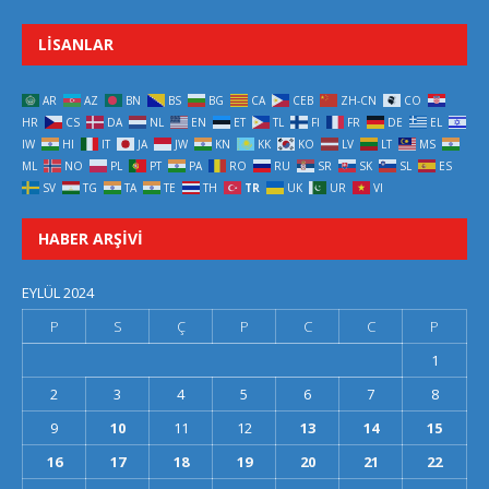
LISANLAR
AR
AZ
BN
BS
BG
CA
CEB
ZH-CN
CO
HR
CS
DA
NL
EN
ET
TL
FI
FR
DE
EL
IW
HI
IT
JA
JW
KN
KK
KO
LV
LT
MS
ML
NO
PL
PT
PA
RO
RU
SR
SK
SL
ES
SV
TG
TA
TE
TH
TR
UK
UR
VI
HABER ARŞIVI
EYLÜL 2024
P
S
Ç
P
C
C
P
1
2
3
4
5
6
7
8
9
10
11
12
13
14
15
16
17
18
19
20
21
22