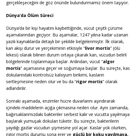
gerçekleşeceğini de göz önünde bulundurmamız önem taşıyor.
Dünya’da Ölüm Süreci
Dünya’da bir kişi hayatını kaybettiğinde, vücut çeşitli çürüme
aşamalarından geçiyor. Bu aşamalar, 1247 yılına kadar uzanan
yazılı kaynaklarda detaylı bir şekilde belgelenmiştir. İlk olarak,
kan akışı durur ve yerçekiminin etkisiyle “
livor mortis
” (ölü
lekesi) olarak bilinen durum ortaya çıkarak kan, vücudun belirli
bölgelerinde toplanmaya başlar. Ardından, vücut “
algor
mortis
” aşamasına geçer ve soğumaya başlar. Bu süreçte, kas
dokularındaki kontrolsüz kalsiyum birikimi, kasların
sertleşmesine neden olur ve bu da “
rigor mortis
” olarak
adlandırılır.
Sonraki aşamada, enzimler hücre duvarlarını aşındırarak
içindeki maddelerin açığa çıkmasına neden olur. Aynı zamanda,
bağırsaklarımızdaki bakteriler serbest kalır ve vücutta yayılmaya
başlarak yumuşak dokuları tüketir. Bu süreçte, bakterilerin
yaydığı gazlar vücudun şişmesine yol açar. Kaslar yok olurken,
rigor mortis durumu sona erer ve
güçlü bir koku yayılmaya,