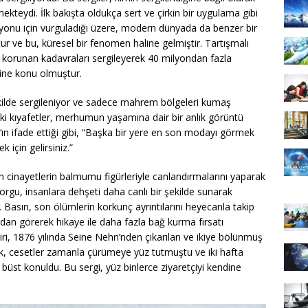
mekteydi. İlk bakışta oldukça sert ve çirkin bir uygulama gibi
yonu için vurguladığı üzere, modern dünyada da benzer bir
 ve bu, küresel bir fenomen haline gelmiştir. Tartışmalı
le korunan kadavraları sergileyerek 40 milyondan fazla
mine konu olmuştur.
kilde sergileniyor ve sadece mahrem bölgeleri kumaş
ndeki kıyafetler, merhumun yaşamına dair bir anlık görüntü
‘ın ifade ettiği gibi, “Başka bir yere en son modayı görmek
k için gelirsiniz.”
inayetlerin balmumu figürleriyle canlandırmalarını yaparak
orgu, insanlara dehşeti daha canlı bir şekilde sunarak
 Basın, son ölümlerin korkunç ayrıntılarını heyecanla takip
ndan görerek hikaye ile daha fazla bağ kurma fırsatı
iri, 1876 yılında Seine Nehri’nden çıkarılan ve ikiye bölünmüş
ak, cesetler zamanla çürümeye yüz tutmuştu ve iki hafta
üst konuldu. Bu sergi, yüz binlerce ziyaretçiyi kendine