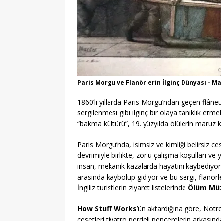
Paris Morgu ve Flanörlerin İlginç Dünyası - 
1860’lı yıllarda Paris Morgu’ndan geçen flâneu
sergilenmesi gibi ilginç bir olaya tanıklık et
“bakma kültürü”, 19. yüzyılda ölülerin maruz ka
Paris Morgu’nda, isimsiz ve kimliği belirsiz ce
devrimiyle birlikte, zorlu çalışma koşulları v
insan, mekanik kazalarda hayatını kaybediyordu
arasında kaybolup gidiyor ve bu sergi, flanörl
İngiliz turistlerin ziyaret listelerinde
Ölüm Mü
How Stuff Works
’ün aktardığına göre, Not
cesetleri tiyatro perdeli pencerelerin arkasınd