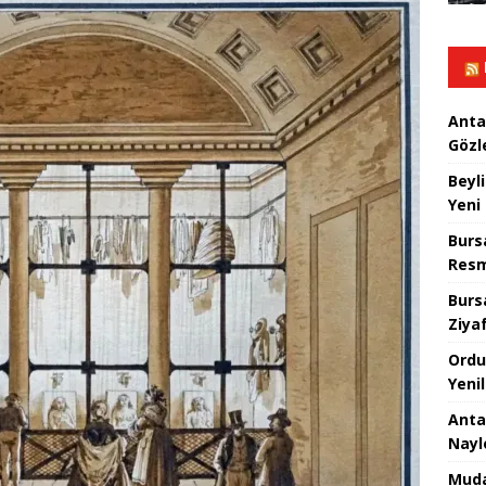
Anta
Gözl
Beyl
Yeni
Burs
Resm
Burs
Ziya
Ordu
Yeni
Anta
Nayl
Muda