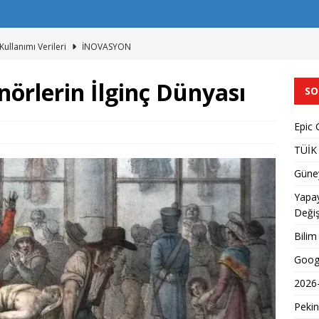
Kullanımı Verileri
İNOVASYON
e Yapay Zeka ve Telif Hakkı
İNOVASYON
nörlerin İlginç Dünyası
SO
tap Okuma Alışkanlıklarını Değiştiriyor
İNOVASYON
rdan Glueball Kanıtı
İNOVASYON
Epic 
cretsiz Oyunlar
İNOVASYON
TÜİK 
Güney
Yapay
Değiş
Bilim
Goog
2026-
Pekin