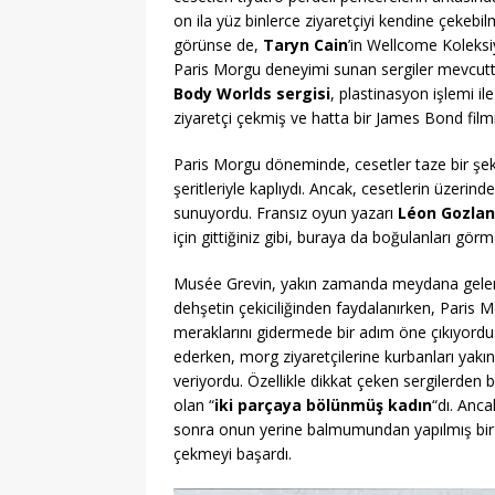
on ila yüz binlerce ziyaretçiyi kendine çekebil
görünse de,
Taryn Cain
’in Wellcome Koleksi
Paris Morgu deneyimi sunan sergiler mevcuttur
Body Worlds sergisi
, plastinasyon işlemi i
ziyaretçi çekmiş ve hatta bir James Bond fil
Paris Morgu döneminde, cesetler taze bir şe
şeritleriyle kaplıydı. Ancak, cesetlerin üzeri
sunuyordu. Fransız oyun yazarı
Léon Gozlan
için gittiğiniz gibi, buraya da boğulanları görme
Musée Grevin, yakın zamanda meydana gelen c
dehşetin çekiciliğinden faydalanırken, Paris M
meraklarını gidermede bir adım öne çıkıyordu.
ederken, morg ziyaretçilerine kurbanları yakı
veriyordu. Özellikle dikkat çeken sergilerden b
olan “
iki parçaya bölünmüş kadın
“dı. Anc
sonra onun yerine balmumundan yapılmış bir b
çekmeyi başardı.