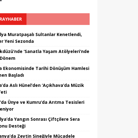
RAYHABER
lya Muratpaşalı Sultanlar Kenetlendi,
er Yeni Sezonda
ikdüzü’nde ‘Sanatla Yaşam Atölyeleri’nde
 Dönem
a Ekonomisinde Tarihi Dönüşüm Hamlesi
en Başladı
a’da Aslı Hünel’den ‘Açıkhava’da Müzik
feti
’da Ünye ve Kumru’da Arıtma Tesisleri
leniyor
lya’da Yangın Sonrası Çiftçilere Sera
onu Desteği
nya’da Zeytin Sineğiyle Mücadele