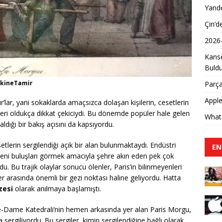
Yande
Çin’d
2026
Kanse
Buld
MakineTamir
Parça
Apple
r’lar, yani sokaklarda amaçsızca dolaşan kişilerin, cesetlerin
meleri oldukça dikkat çekiciydi. Bu dönemde popüler hale gelen
Whats
ldığı bir bakış açısını da kapsıyordu.
setlerin sergilendiği açık bir alan bulunmaktaydı. Endüstri
EN
e yeni buluşları görmek amacıyla şehre akın eden pek çok
. Bu trajik olaylar sonucu ölenler, Paris’in bilinmeyenleri
er arasında önemli bir gezi noktası haline geliyordu. Hatta
zesi
olarak anılmaya başlamıştı.
re-Dame Katedrali’nin hemen arkasında yer alan Paris Morgu,
a sergiliyordu. Bu sergiler, kimin sergilendiğine bağlı olarak