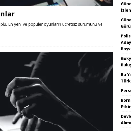
Güne
İzlen
nlar
Güne
plu. En yeni ve popüler oyunların ücretsiz sürümünü ve
Görü
Poli
Aday
Başv
Göky
Bulu
Bu Yı
Türk
Pers
Borno
Etkin
Devl
Alım