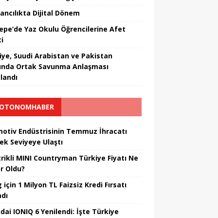
ancılıkta Dijital Dönem
epe’de Yaz Okulu Öğrencilerine Afet
ci
iye, Suudi Arabistan ve Pakistan
ında Ortak Savunma Anlaşması
landı
OTONOMHABER
otiv Endüstrisinin Temmuz İhracatı
ek Seviyeye Ulaştı
trikli MINI Countryman Türkiye Fiyatı Ne
r Oldu?
için 1 Milyon TL Faizsiz Kredi Fırsatı
adı
dai IONIQ 6 Yenilendi: İşte Türkiye