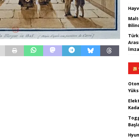
Hayv
Malt
Bilin
Türk
Aras
İmza
Otom
Yüks
Elek
Kada
Togg 
Başl
Hyun