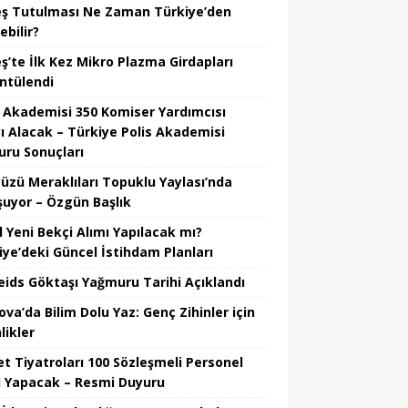
ş Tutulması Ne Zaman Türkiye’den
ebilir?
ş’te İlk Kez Mikro Plazma Girdapları
ntülendi
s Akademisi 350 Komiser Yardımcısı
ı Alacak – Türkiye Polis Akademisi
uru Sonuçları
üzü Meraklıları Topuklu Yaylası’nda
şuyor – Özgün Başlık
l Yeni Bekçi Alımı Yapılacak mı?
iye’deki Güncel İstihdam Planları
eids Göktaşı Yağmuru Tarihi Açıklandı
va’da Bilim Dolu Yaz: Genç Zihinler için
likler
et Tiyatroları 100 Sözleşmeli Personel
ı Yapacak – Resmi Duyuru