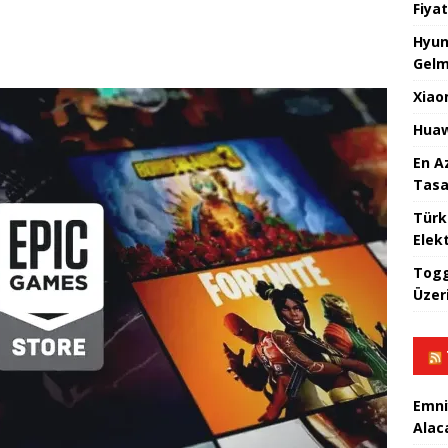
Fiyat
Hyun
Gelm
Xiao
Huaw
En A
Tasa
Türk
Elekt
Togg
Üzeri
Emni
Alac