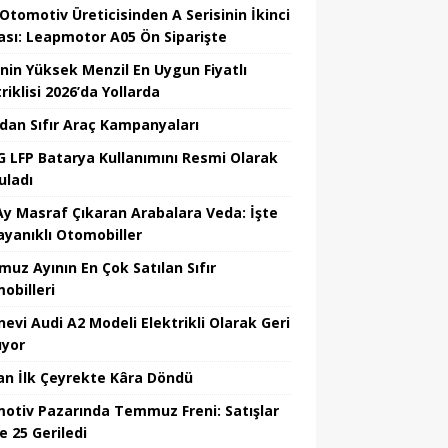
 Otomotiv Üreticisinden A Serisinin İkinci
ası: Leapmotor A05 Ön Siparişte
’nin Yüksek Menzil En Uygun Fiyatlı
riklisi 2026’da Yollarda
’dan Sıfır Araç Kampanyaları
 LFP Batarya Kullanımını Resmi Olarak
uladı
Ay Masraf Çıkaran Arabalara Veda: İşte
ayanıklı Otomobiller
uz Ayının En Çok Satılan Sıfır
obilleri
nevi Audi A2 Modeli Elektrikli Olarak Geri
yor
an İlk Çeyrekte Kâra Döndü
otiv Pazarında Temmuz Freni: Satışlar
e 25 Geriledi