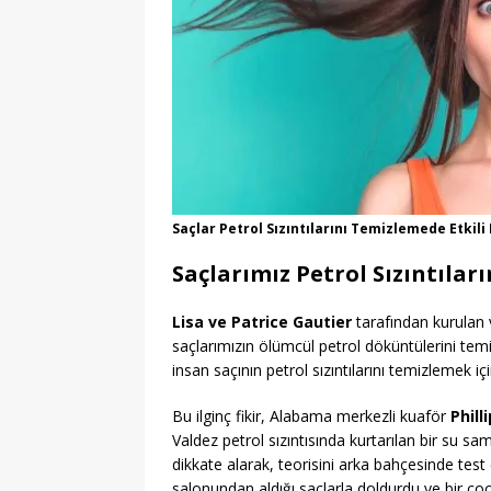
Saçlar Petrol Sızıntılarını Temizlemede Etkili
Saçlarımız Petrol Sızıntılar
Lisa ve Patrice Gautier
tarafından kurulan
saçlarımızın ölümcül petrol döküntülerini temiz
insan saçının petrol sızıntılarını temizlemek i
Bu ilginç fikir, Alabama merkezli kuaför
Phill
Valdez petrol sızıntısında kurtarılan bir su 
dikkate alarak, teorisini arka bahçesinde test 
salonundan aldığı saçlarla doldurdu ve bir çoc