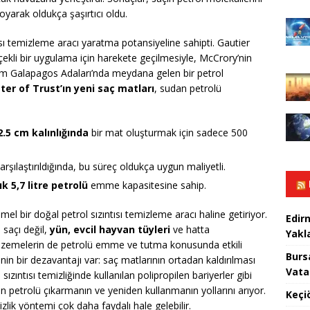
arak oldukça şaşırtıcı oldu.
ısı temizleme aracı yaratma potansiyeline sahipti. Gautier
lçekli bir uygulama için harekete geçilmesiyle, McCrory’nin
öntem Galapagos Adaları’nda meydana gelen bir petrol
ter of Trust’ın yeni saç matları
, sudan petrolü
.5 cm kalınlığında
bir mat oluşturmak için sadece 500
şılaştırıldığında, bu süreç oldukça uygun maliyetli.
k 5,7 litre petrolü
emme kapasitesine sahip.
l bir doğal petrol sızıntısı temizleme aracı haline getiriyor.
Edir
 saçı değil,
yün, evcil hayvan tüyleri
ve hatta
Yakla
lzemelerin de petrolü emme ve tutma konusunda etkili
Burs
in bir dezavantajı var: saç matlarının ortadan kaldırılması
Vata
sızıntısı temizliğinde kullanılan polipropilen bariyerler gibi
n petrolü çıkarmanın ve yeniden kullanmanın yollarını arıyor.
Keçi
lik yöntemi çok daha faydalı hale gelebilir.