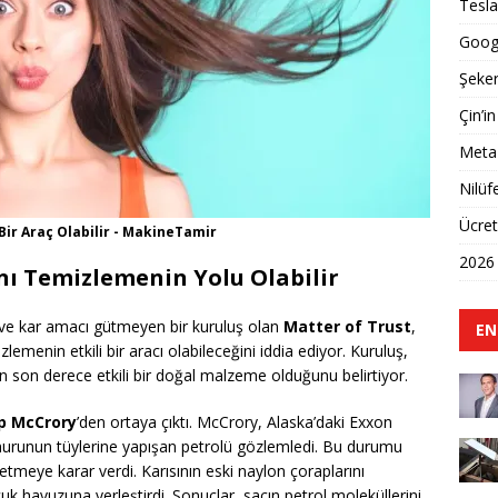
Tesla
Googl
Şeker
Çin’in
Meta 
Nilüf
Ücret
 Bir Araç Olabilir - MakineTamir
2026 
ını Temizlemenin Yolu Olabilir
 ve kar amacı gütmeyen bir kuruluş olan
Matter of Trust
,
EN
lemenin etkili bir aracı olabileceğini iddia ediyor. Kuruluş,
çin son derece etkili bir doğal malzeme olduğunu belirtiyor.
ip McCrory
’den ortaya çıktı. McCrory, Alaska’daki Exxon
samurunun tüylerine yapışan petrolü gözlemledi. Bu durumu
etmeye karar verdi. Karısının eski naylon çoraplarını
uk havuzuna yerleştirdi. Sonuçlar, saçın petrol moleküllerini