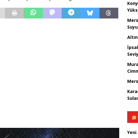
Kony
Yüks
Mers
Suyu
Altı
İpsa
Sevi
Mura
Cimn
Mers
Kara
Sula
Yeni