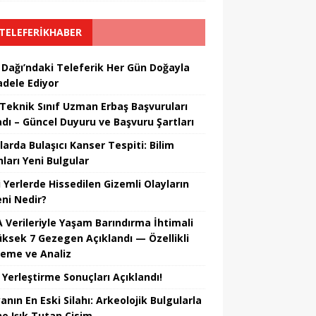
TELEFERIKHABER
 Dağı’ndaki Teleferik Her Gün Doğayla
dele Ediyor
Teknik Sınıf Uzman Erbaş Başvuruları
adı – Güncel Duyuru ve Başvuru Şartları
larda Bulaşıcı Kanser Tespiti: Bilim
ları Yeni Bulgular
i Yerlerde Hissedilen Gizemli Olayların
ni Nedir?
 Verileriyle Yaşam Barındırma İhtimali
üksek 7 Gezegen Açıklandı — Özellikli
leme ve Analiz
 Yerleştirme Sonuçları Açıklandı!
nın En Eski Silahı: Arkeolojik Bulgularla
he Işık Tutan Cisim