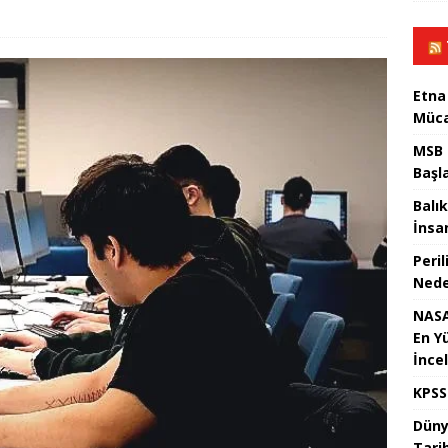
Etna
Müca
MSB 
Başl
Balık
İnsan
Peril
Nede
NASA
En Y
İnce
KPSS
Dünya
Tari