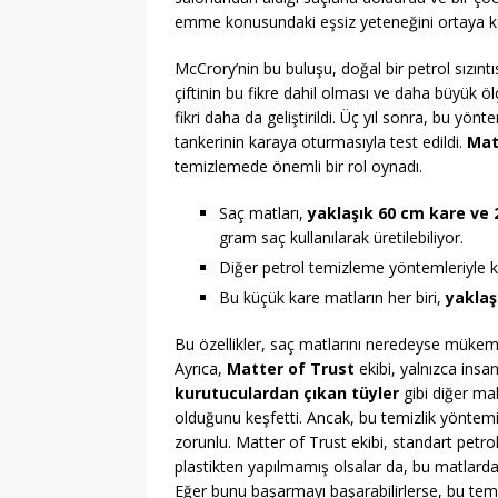
emme konusundaki eşsiz yeteneğini ortaya koy
McCrory’nin bu buluşu, doğal bir petrol sızınt
çiftinin bu fikre dahil olması ve daha büyük ö
fikri daha da geliştirildi. Üç yıl sonra, bu y
tankerinin karaya oturmasıyla test edildi.
Mat
temizlemede önemli bir rol oynadı.
Saç matları,
yaklaşık 60 cm kare ve 2
gram saç kullanılarak üretilebiliyor.
Diğer petrol temizleme yöntemleriyle kar
Bu küçük kare matların her biri,
yaklaşı
Bu özellikler, saç matlarını neredeyse mükemme
Ayrıca,
Matter of Trust
ekibi, yalnızca insan
kurutuculardan çıkan tüyler
gibi diğer ma
olduğunu keşfetti. Ancak, bu temizlik yöntemin
zorunlu. Matter of Trust ekibi, standart petrol 
plastikten yapılmamış olsalar da, bu matlarda
Eğer bunu başarmayı başarabilirlerse, bu temiz