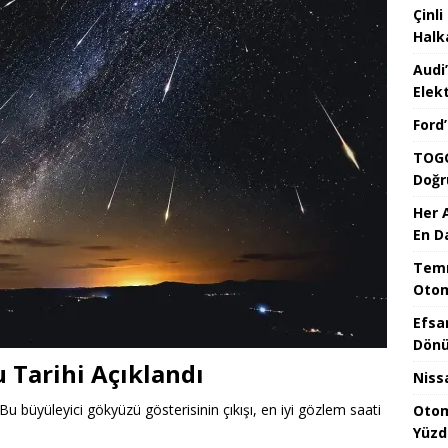
Çinli
Halk
Audi
Elekt
Ford
TOGG
Doğr
Her 
En D
Temm
Otom
Efsa
Dönü
 Tarihi Açıklandı
Niss
u büyüleyici gökyüzü gösterisinin çıkışı, en iyi gözlem saati
Otom
Yüzd