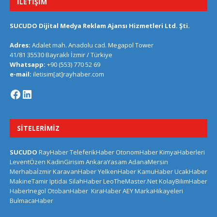
İLETIŞIM
SUCUDO Dijital Medya Reklam Ajansı Hizmetleri Ltd. Şti.
Adres:
Adalet mah. Anadolu cad. Megapol Tower
41/81 35530 Bayraklı İzmir / Türkiye
Whatsapp:
+90 (553) 770 52 69
e-mail:
iletisim[at]rayhaber.com
SITELERIMIZ
SUCUDO
RayHaber
TeleferikHaber
OtonomHaber
KimyaHaberleri
LeventÖzen
KadinGirisim
AnkaraYasam
AdanaMersin
Merhabaİzmir
KaravanHaber
YelkenHaber
KamuHaber
UcakHaber
MakineTamir
Iptidai
SilahHaber
LeoTheMaster.Net
KolayBilimHaber
HaberInegol
OtobanHaber
KiraHaber
AEY
MarkaHikayeleri
BulmacaHaber