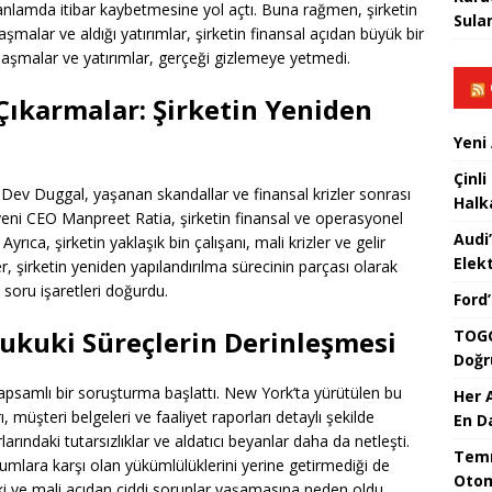
i anlamda itibar kaybetmesine yol açtı. Buna rağmen, şirketin
Sula
şmalar ve aldığı yatırımlar, şirketin finansal açıdan büyük bir
aşmalar ve yatırımlar, gerçeği gizlemeye yetmedi.
 Çıkarmalar: Şirketin Yeniden
Yeni
Çinli
 Dev Duggal, yaşanan skandallar ve finansal krizler sonrası
Halk
n yeni CEO Manpreet Ratia, şirketin finansal ve operasyonel
Audi
yrıca, şirketin yaklaşık bin çalışanı, mali krizler ve gelir
Elekt
er, şirketin yeniden yapılandırılma sürecinin parçası olarak
i soru işaretleri doğurdu.
Ford
ukuki Süreçlerin Derinleşmesi
TOGG
Doğr
kapsamlı bir soruşturma başlattı. New York’ta yürütülen bu
Her 
 müşteri belgeleri ve faaliyet raporları detaylı şekilde
En D
larındaki tutarsızlıklar ve aldatıcı beyanlar daha da netleşti.
Temm
urumlara karşı olan yükümlülüklerini yerine getirmediği de
Otom
uki ve mali açıdan ciddi sorunlar yaşamasına neden oldu.