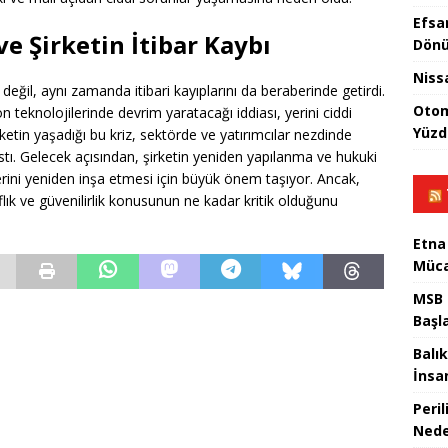
Efsa
ve Şirketin İtibar Kaybı
Dönü
Niss
 değil, aynı zamanda itibari kayıplarını da beraberinde getirdi.
Otom
teknolojilerinde devrim yaratacağı iddiası, yerini ciddi
Yüzd
ketin yaşadığı bu kriz, sektörde ve yatırımcılar nezdinde
stı. Gelecek açısından, şirketin yeniden yapılanma ve hukuki
ini yeniden inşa etmesi için büyük önem taşıyor. Ancak,
lık ve güvenilirlik konusunun ne kadar kritik olduğunu
Etna
Müca
MSB 
Başl
Balık
İnsan
Peril
Nede