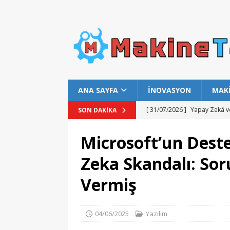
ANA SAYFA
İNOVASYON
MAK
[ 31/07/2026 ]
Yapay Zekâ v
SON DAKIKA
[ 31/07/2026 ]
Bu Yıl Hubub
Microsoft’un Deste
[ 31/07/2026 ]
URAP 2025-20
Zeka Skandalı: Sor
[ 31/07/2026 ]
Türknet İnter
Vermiş
[ 01/08/2026 ]
Perseid Mete
04/06/2025
Yazılım