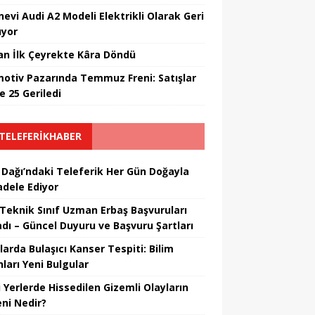
nevi Audi A2 Modeli Elektrikli Olarak Geri
yor
an İlk Çeyrekte Kâra Döndü
otiv Pazarında Temmuz Freni: Satışlar
e 25 Geriledi
TELEFERIKHABER
 Dağı’ndaki Teleferik Her Gün Doğayla
dele Ediyor
Teknik Sınıf Uzman Erbaş Başvuruları
adı – Güncel Duyuru ve Başvuru Şartları
larda Bulaşıcı Kanser Tespiti: Bilim
ları Yeni Bulgular
i Yerlerde Hissedilen Gizemli Olayların
ni Nedir?