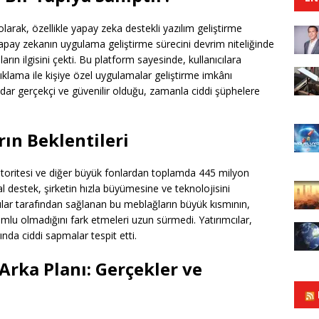
olarak, özellikle yapay zeka destekli yazılım geliştirme
 yapay zekanın uygulama geliştirme sürecini devrim niteliğinde
arın ilgisini çekti. Bu platform sayesinde, kullanıcılara
ıklama ile kişiye özel uygulamalar geliştirme imkânı
adar gerçekçi ve güvenilir olduğu, zamanla ciddi şüphelere
rın Beklentileri
m Otoritesi ve diğer büyük fonlardan toplamda 445 milyon
al destek, şirketin hızla büyümesine ve teknolojisini
cılar tarafından sağlanan bu meblağların büyük kısmının,
umlu olmadığını fark etmeleri uzun sürmedi. Yatırımcılar,
ında ciddi sapmalar tespit etti.
Arka Planı: Gerçekler ve