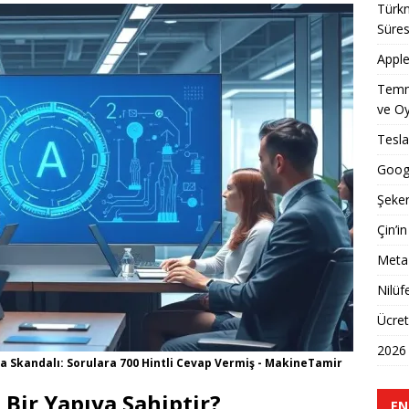
Türkn
Süres
Apple
Temm
ve Oy
Tesla
Googl
Şeker
Çin’in
Meta 
Nilüf
Ücret
2026 
a Skandalı: Sorulara 700 Hintli Cevap Vermiş - MakineTamir
 Bir Yapıya Sahiptir?
EN