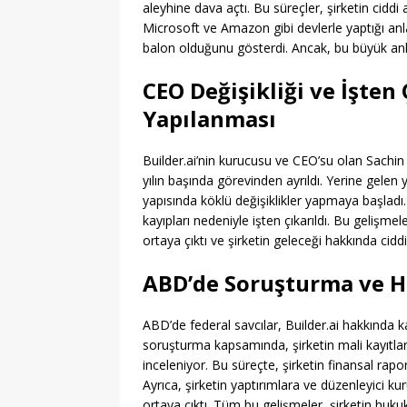
aleyhine dava açtı. Bu süreçler, şirketin cidd
Microsoft ve Amazon gibi devlerle yaptığı anla
balon olduğunu gösterdi. Ancak, bu büyük anl
CEO Değişikliği ve İşten
Yapılanması
Builder.ai’nin kurucusu ve CEO’su olan Sachin
yılın başında görevinden ayrıldı. Yerine gele
yapısında köklü değişiklikler yapmaya başladı. A
kayıpları nedeniyle işten çıkarıldı. Bu gelişmel
ortaya çıktı ve şirketin geleceği hakkında cidd
ABD’de Soruşturma ve H
ABD’de federal savcılar, Builder.ai hakkında 
soruşturma kapsamında, şirketin mali kayıtları,
inceleniyor. Bu süreçte, şirketin finansal rapor
Ayrıca, şirketin yaptırımlara ve düzenleyici k
ortaya çıktı. Tüm bu gelişmeler, şirketin huk