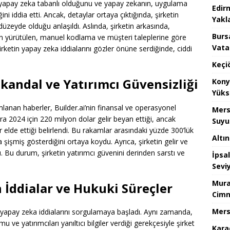
un yapay zeka tabanlı olduğunu ve yapay zekanın, uygulama
Edir
i iddia etti. Ancak, detaylar ortaya çıktığında, şirketin
Yakla
düzeyde olduğu anlaşıldı. Aslında, şirketin arkasında,
Burs
n yürütülen, manuel kodlama ve müşteri taleplerine göre
Vata
ketin yapay zeka iddialarını gözler önüne serdiğinde, ciddi
Keçi
kandal ve Yatırımcı Güvensizliği
Kony
Yüks
lanan haberler, Builder.ai’nin finansal ve operasyonel
Mers
lara 2024 için 220 milyon dolar gelir beyan ettiği, ancak
Suyu
 elde ettiği belirlendi. Bu rakamlar arasındaki yüzde 300’lük
Altı
a şişmiş gösterdiğini ortaya koydu. Ayrıca, şirketin gelir ve
Bu durum, şirketin yatırımcı güvenini derinden sarstı ve
İpsa
Sevi
Mura
 İddialar ve Hukuki Süreçler
Cimn
Mers
in yapay zeka iddialarını sorgulamaya başladı. Aynı zamanda,
mu ve yatırımcıları yanıltıcı bilgiler verdiği gerekçesiyle şirket
Kara