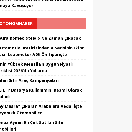
maya Kavuşuyor
OTONOMHABER
 Alfa Romeo Stelvio Ne Zaman Çıkacak
 Otomotiv Üreticisinden A Serisinin İkinci
ası: Leapmotor A05 Ön Siparişte
’nin Yüksek Menzil En Uygun Fiyatlı
riklisi 2026’da Yollarda
’dan Sıfır Araç Kampanyaları
 LFP Batarya Kullanımını Resmi Olarak
uladı
Ay Masraf Çıkaran Arabalara Veda: İşte
ayanıklı Otomobiller
uz Ayının En Çok Satılan Sıfır
obilleri