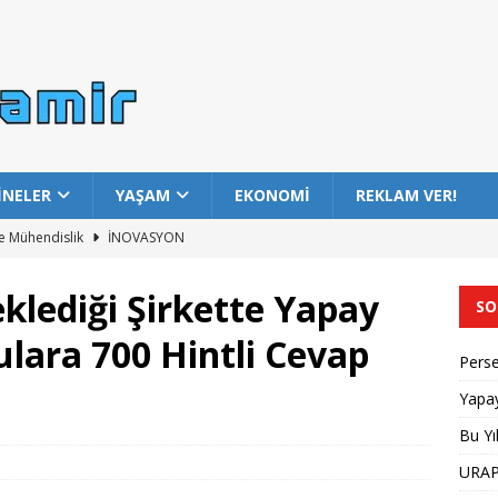
İNELER
YAŞAM
EKONOMİ
REKLAM VER!
e Mühendislik
İNOVASYON
at Üretim Rekoru Bekleniyor
MANŞET
klediği Şirkette Yapay
SO
26 Üniversite Sıralaması
EĞITIM
ulara 700 Hintli Cevap
net Kesintisi Nedenleri ve Çözüm Süresi
İNOVASYON
Perse
or Yağmuru Tarihi Açıklandı
İNOVASYON
Yapay
Bu Yı
URAP 