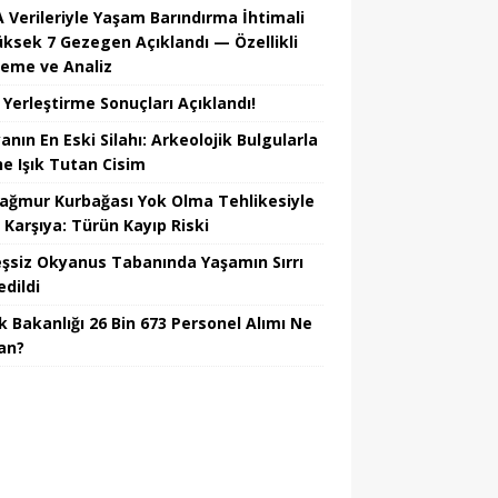
 Verileriyle Yaşam Barındırma İhtimali
üksek 7 Gezegen Açıklandı — Özellikli
leme ve Analiz
 Yerleştirme Sonuçları Açıklandı!
nın En Eski Silahı: Arkeolojik Bulgularla
he Işık Tutan Cisim
Yağmur Kurbağası Yok Olma Tehlikesiyle
 Karşıya: Türün Kayıp Riski
şsiz Okyanus Tabanında Yaşamın Sırrı
edildi
k Bakanlığı 26 Bin 673 Personel Alımı Ne
an?