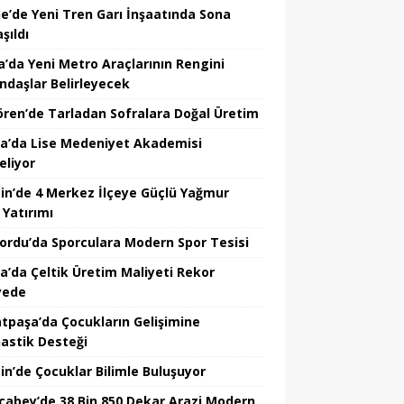
ne’de Yeni Tren Garı İnşaatında Sona
şıldı
a’da Yeni Metro Araçlarının Rengini
ndaşlar Belirleyecek
ören’de Tarladan Sofralara Doğal Üretim
a’da Lise Medeniyet Akademisi
eliyor
in’de 4 Merkez İlçeye Güçlü Yağmur
 Yatırımı
nordu’da Sporculara Modern Spor Tesisi
la’da Çeltik Üretim Maliyeti Rekor
yede
tpaşa’da Çocukların Gelişimine
astik Desteği
in’de Çocuklar Bilimle Buluşuyor
cabey’de 38 Bin 850 Dekar Arazi Modern