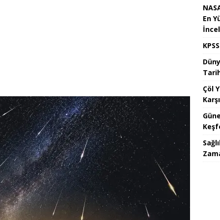
NASA
En Y
İnce
KPSS
Dünya
Tari
Çöl 
Karşı
Güne
Keşf
Sağlı
Zam