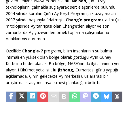
gözlemleniyor. NASA Yöneticisi
Bill Nelson
, Çin’i uzay
teknolojilerini çalmakla suçlayarak sert eleştirilerde bulundu.
2004 yılında kurulan Çin’in Ay Keşif Programı, ilk uzay aracını
2007 yılında başarıyla fırlatmıştı.
Chang’e programı
, adını Çin
mitolojisinde Ay tanrıçası olan Chang’e’den alıyor ve son
zamanlarda Ay yüzeyinden örnek toplama çalışmalarına
odaklanmış durumda.
Özellikle
Chang’e-7
programı, bilim insanlarının su bulma
ihtimali en yüksek olan bölge olarak gördüğü Ay’ın Güney
Kutbu’nu hedef alacak. Bu bölge, NASA’nın da ilgi alanında yer
alıyor. Hükümet yetkilisi
Liu Jizhong
, Cumartesi günü yaptığı
açıklamada, Çin’in gelecekte Ay merkezli uluslararası bir
araştırma istasyonu inşa etmeyi planladığını belirtti.