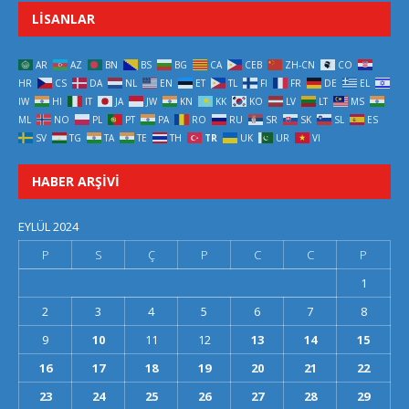
LISANLAR
AR
AZ
BN
BS
BG
CA
CEB
ZH-CN
CO
HR
CS
DA
NL
EN
ET
TL
FI
FR
DE
EL
IW
HI
IT
JA
JW
KN
KK
KO
LV
LT
MS
ML
NO
PL
PT
PA
RO
RU
SR
SK
SL
ES
SV
TG
TA
TE
TH
TR
UK
UR
VI
HABER ARŞIVI
EYLÜL 2024
P
S
Ç
P
C
C
P
1
2
3
4
5
6
7
8
9
10
11
12
13
14
15
16
17
18
19
20
21
22
23
24
25
26
27
28
29