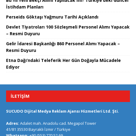
Bu Yıl Yeni Bekçi Alımı Yapılacak mı? Türkiye’deki Güncel
İstihdam Planları
Perseids Göktaşı Yağmuru Tarihi Açıklandı
Devlet Tiyatroları 100 Sözleşmeli Personel Alımı Yapacak
– Resmi Duyuru
Gelir İdaresi Başkanlığı 860 Personel Alımı Yapacak –
Resmi Duyuru
Etna Dağı’ndaki Teleferik Her Gün Doğayla Mücadele
Ediyor
İLETIŞIM
SUCUDO Dijital Medya Reklam Ajansı Hizmetleri Ltd. Şti.
Adres:
Adalet mah. Anadolu cad. Megapol Tower
41/81 35530 Bayraklı İzmir / Türkiye
Whatsapp:
+90 (553) 770 52 69