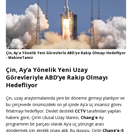
Çin, Ay'a Yönelik Yeni Görevlerle ABD'ye Rakip Olmayı Hedefliyor
- MakineTamir
Çin, Ay’a Yönelik Yeni Uzay
Görevleriyle ABD’ye Rakip Olmayı
Hedefliyor
Çin, uzay araştırmalarında yeni bir döneme girmeyi planlıyor ve
bu çerçevede önümüzdeki on yıl içinde Ay’a üç insansız görev
fırlatmayı hedefliyor. Devlet destekli
CCTV
tarafından yapılan
habere göre, Çin’in Ulusal Uzay İdaresi,
Chang’e
Ay
programının bir parçası olarak Ay’a üç yörünge aracı
göndermek için gerekli onayı aldı. Bu duyuru, Çin’in
Chang’e-5