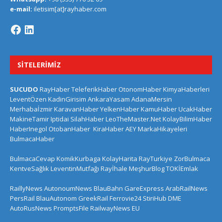
e-mail:
iletisim[at]rayhaber.com
SITELERIMIZ
SUCUDO
RayHaber
TeleferikHaber
OtonomHaber
KimyaHaberleri
LeventÖzen
KadinGirisim
AnkaraYasam
AdanaMersin
Merhabaİzmir
KaravanHaber
YelkenHaber
KamuHaber
UcakHaber
MakineTamir
Iptidai
SilahHaber
LeoTheMaster.Net
KolayBilimHaber
HaberInegol
OtobanHaber
KiraHaber
AEY
MarkaHikayeleri
BulmacaHaber
BulmacaCevap
KomikKurbaga
KolayHarita
RayTurkiye
ZorBulmaca
KentveSağlık
LeventinMutfağı
Rayİhale
MeşhurBlog
TOKİEmlak
RaillyNews
AutonoumNews
BlauBahn
GareExpress
ArabRailNews
PersRail
BlauAutonom
GreekRail
Ferrovie24
StiriHub
DME
AutoRusNews
PromptsFile
RailwayNews EU