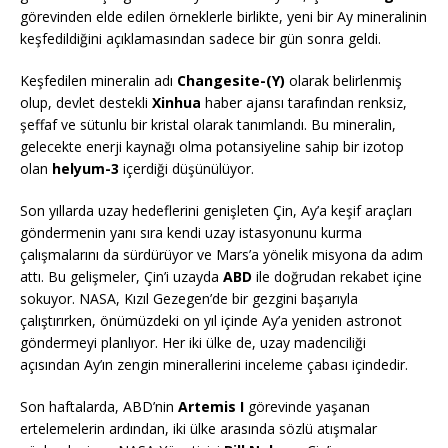
görevinden elde edilen örneklerle birlikte, yeni bir Ay mineralinin
keşfedildiğini açıklamasından sadece bir gün sonra geldi.
Keşfedilen mineralin adı
Changesite-(Y)
olarak belirlenmiş
olup, devlet destekli
Xinhua
haber ajansı tarafından renksiz,
şeffaf ve sütunlu bir kristal olarak tanımlandı. Bu mineralin,
gelecekte enerji kaynağı olma potansiyeline sahip bir izotop
olan
helyum-3
içerdiği düşünülüyor.
Son yıllarda uzay hedeflerini genişleten Çin, Ay’a keşif araçları
göndermenin yanı sıra kendi uzay istasyonunu kurma
çalışmalarını da sürdürüyor ve Mars’a yönelik misyona da adım
attı. Bu gelişmeler, Çin’i uzayda
ABD
ile doğrudan rekabet içine
sokuyor. NASA, Kızıl Gezegen’de bir gezgini başarıyla
çalıştırırken, önümüzdeki on yıl içinde Ay’a yeniden astronot
göndermeyi planlıyor. Her iki ülke de, uzay madenciliği
açısından Ay’ın zengin minerallerini inceleme çabası içindedir.
Son haftalarda, ABD’nin
Artemis I
görevinde yaşanan
ertelemelerin ardından, iki ülke arasında sözlü atışmalar