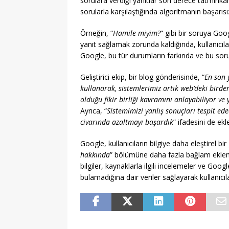
sorulara verdiği yanıtlar son derece tatminkar
sorularla karşılaştığında algoritmanın başarıs
Örneğin, “
Hamile miyim?
” gibi bir soruya Goo
yanıt sağlamak zorunda kaldığında, kullanıcıları
Google, bu tür durumların farkında ve bu soru
Geliştirici ekip, bir blog gönderisinde, “
En son 
kullanarak, sistemlerimiz artık web’deki birden
olduğu fikir birliği kavramını anlayabiliyor ve 
Ayrıca, “
Sistemimizi yanlış sonuçları tespit ede
civarında azaltmayı başardık
” ifadesini de ekle
Google, kullanıcıların bilgiye daha eleştirel b
hakkında
” bölümüne daha fazla bağlam eklemey
bilgiler, kaynaklarla ilgili incelemeler ve Googl
bulamadığına dair veriler sağlayarak kullanıcıla