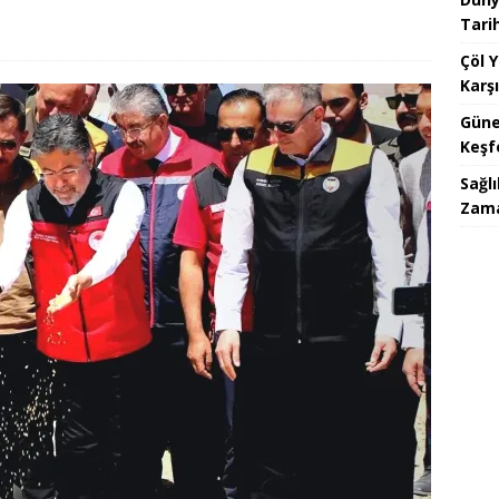
Tari
Çöl 
Karşı
Güne
Keşf
Sağlı
Zam