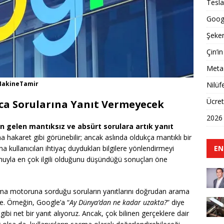
Tesla
Googl
Şeker
Çin’in
Meta 
 MakineTamir
Nilüf
Ücret
lca Sorularına Yanıt Vermeyecek
2026 
an gelen mantıksız ve absürt sorulara artık yanıt
 hakaret gibi görünebilir; ancak aslında oldukça mantıklı bir
EN
 kullanıcıları ihtiyaç duydukları bilgilere yönlendirmeyi
uyla en çok ilgili olduğunu düşündüğü sonuçları öne
 arama motoruna sorduğu soruların yanıtlarını doğrudan arama
e. Örneğin, Google’a “
Ay Dünya’dan ne kadar uzakta?
” diye
i net bir yanıt alıyoruz. Ancak, çok bilinen gerçeklere dair