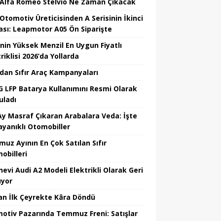
 Alfa Romeo Stelvio Ne Zaman Çıkacak
 Otomotiv Üreticisinden A Serisinin İkinci
ası: Leapmotor A05 Ön Siparişte
’nin Yüksek Menzil En Uygun Fiyatlı
riklisi 2026’da Yollarda
’dan Sıfır Araç Kampanyaları
 LFP Batarya Kullanımını Resmi Olarak
uladı
Ay Masraf Çıkaran Arabalara Veda: İşte
ayanıklı Otomobiller
uz Ayının En Çok Satılan Sıfır
obilleri
nevi Audi A2 Modeli Elektrikli Olarak Geri
yor
an İlk Çeyrekte Kâra Döndü
otiv Pazarında Temmuz Freni: Satışlar