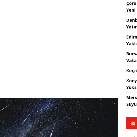
Çoru
Yeni
Deniz
Yatır
Edir
Yakla
Burs
Vata
Keçi
Kony
Yüks
Mers
Suyu