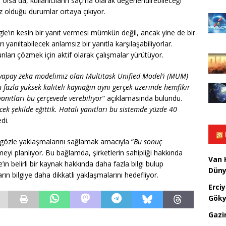
 olsa da, kullanıcıların saçma olarak değerlendirebileceği
ız olduğu durumlar ortaya çıkıyor.
gle’ın kesin bir yanıt vermesi mümkün değil, ancak yine de bir
 yanıltabilecek anlamsız bir yanıtla karşılaşabiliyorlar.
nları çözmek için aktif olarak çalışmalar yürütüyor.
yapay zeka modelimiz olan Multitask Unified Model’i (MUM)
 fazla yüksek kaliteli kaynağın aynı gerçek üzerinde hemfikir
yanıtları bu çerçevede verebiliyor
” açıklamasında bulundu.
cek şekilde eğittik. Hatalı yanıtları bu sistemde yüzde 40
di.
ir gözle yaklaşmalarını sağlamak amacıyla “
Bu sonuç
i planlıyor. Bu bağlamda, şirketlerin sahipliği hakkında
Van 
e’ın belirli bir kaynak hakkında daha fazla bilgi bulup
Düny
rın bilgiye daha dikkatli yaklaşmalarını hedefliyor.
Erci
Göky
Gazi