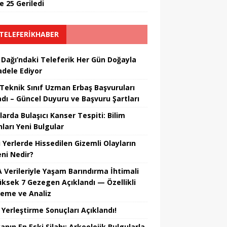
e 25 Geriledi
TELEFERIKHABER
 Dağı’ndaki Teleferik Her Gün Doğayla
dele Ediyor
Teknik Sınıf Uzman Erbaş Başvuruları
adı – Güncel Duyuru ve Başvuru Şartları
larda Bulaşıcı Kanser Tespiti: Bilim
ları Yeni Bulgular
i Yerlerde Hissedilen Gizemli Olayların
ni Nedir?
 Verileriyle Yaşam Barındırma İhtimali
üksek 7 Gezegen Açıklandı — Özellikli
leme ve Analiz
 Yerleştirme Sonuçları Açıklandı!
nın En Eski Silahı: Arkeolojik Bulgularla