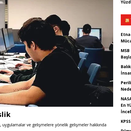
Yüzd
Etna
Müca
MSB 
Başl
Balık
İnsan
Peril
Nede
NASA
En Y
İnce
lik
KPSS
r, uygulamalar ve gelişmelere yönelik gelişmeler hakkında
Dünya