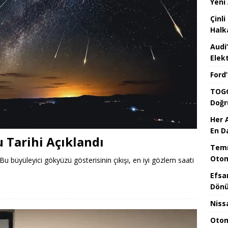
Yeni
Çinli
Halk
Audi
Elekt
Ford
TOGG
Doğr
Her 
En D
 Tarihi Açıklandı
Temm
Otom
u büyüleyici gökyüzü gösterisinin çıkışı, en iyi gözlem saati
Efsa
Dönü
Niss
Otom