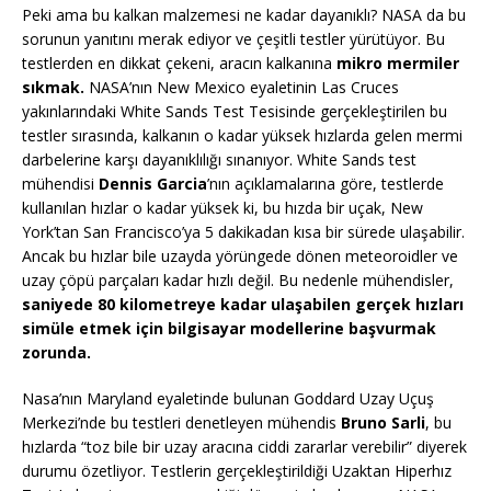
Peki ama bu kalkan malzemesi ne kadar dayanıklı? NASA da bu
sorunun yanıtını merak ediyor ve çeşitli testler yürütüyor. Bu
testlerden en dikkat çekeni, aracın kalkanına
mikro mermiler
sıkmak.
NASA’nın New Mexico eyaletinin Las Cruces
yakınlarındaki White Sands Test Tesisinde gerçekleştirilen bu
testler sırasında, kalkanın o kadar yüksek hızlarda gelen mermi
darbelerine karşı dayanıklılığı sınanıyor. White Sands test
mühendisi
Dennis Garcia
’nın açıklamalarına göre, testlerde
kullanılan hızlar o kadar yüksek ki, bu hızda bir uçak, New
York’tan San Francisco’ya 5 dakikadan kısa bir sürede ulaşabilir.
Ancak bu hızlar bile uzayda yörüngede dönen meteoroidler ve
uzay çöpü parçaları kadar hızlı değil. Bu nedenle mühendisler,
saniyede 80 kilometreye kadar ulaşabilen gerçek hızları
simüle etmek için bilgisayar modellerine başvurmak
zorunda.
Nasa’nın Maryland eyaletinde bulunan Goddard Uzay Uçuş
Merkezi’nde bu testleri denetleyen mühendis
Bruno Sarli
, bu
hızlarda “toz bile bir uzay aracına ciddi zararlar verebilir” diyerek
durumu özetliyor. Testlerin gerçekleştirildiği Uzaktan Hiperhız