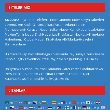
SITELERIMIZ
SUCUDO
RayHaber
TeleferikHaber
OtonomHaber
KimyaHaberleri
LeventÖzen
KadinGirisim
AnkaraYasam
AdanaMersin
Merhabaİzmir
KaravanHaber
YelkenHaber
KamuHaber
UcakHaber
MakineTamir
Iptidai
SilahHaber
LeoTheMaster.Net
KolayBilimHaber
HaberInegol
OtobanHaber
KiraHaber
AEY
MarkaHikayeleri
BulmacaHaber
BulmacaCevap
KomikKurbaga
KolayHarita
RayTurkiye
ZorBulmaca
KentveSağlık
LeventinMutfağı
Rayİhale
MeşhurBlog
TOKİEmlak
RaillyNews
AutonoumNews
BlauBahn
GareExpress
ArabRailNews
PersRail
BlauAutonom
GreekRail
Ferrovie24
StiriHub
DME
AutoRusNews
PromptsFile
RailwayNews EU
LISANLAR
AR
AZ
BN
BS
BG
CA
CEB
ZH-CN
CO
HR
CS
DA
NL
EN
ET
TL
FI
FR
DE
EL