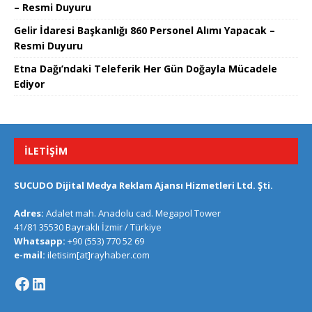
– Resmi Duyuru
Gelir İdaresi Başkanlığı 860 Personel Alımı Yapacak –
Resmi Duyuru
Etna Dağı’ndaki Teleferik Her Gün Doğayla Mücadele
Ediyor
İLETIŞIM
SUCUDO Dijital Medya Reklam Ajansı Hizmetleri Ltd. Şti.
Adres:
Adalet mah. Anadolu cad. Megapol Tower
41/81 35530 Bayraklı İzmir / Türkiye
Whatsapp:
+90 (553) 770 52 69
e-mail:
iletisim[at]rayhaber.com