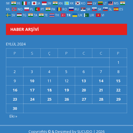
IW
HI
IT
JA
JW
KN
KK
KO
LV
LT
MS
ML
NO
PL
PT
PA
RO
RU
SR
SK
SL
ES
SV
TG
TA
TE
TH
TR
UK
UR
VI
HABER ARŞIVI
EYLÜL 2024
P
S
Ç
P
C
C
P
1
2
3
4
5
6
7
8
9
10
11
12
13
14
15
16
17
18
19
20
21
22
23
24
25
26
27
28
29
30
Eki »
Copyrights © & Designed by
SUCUDO
| 2026