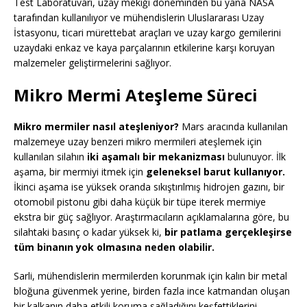
Test Laboratuvarı, uzay mekiği döneminden bu yana NASA
tarafından kullanılıyor ve mühendislerin Uluslararası Uzay
İstasyonu, ticari mürettebat araçları ve uzay kargo gemilerini
uzaydaki enkaz ve kaya parçalarının etkilerine karşı koruyan
malzemeler geliştirmelerini sağlıyor.
Mikro Mermi Ateşleme Süreci
Mikro mermiler nasıl ateşleniyor?
Mars aracında kullanılan
malzemeye uzay benzeri mikro mermileri ateşlemek için
kullanılan silahın
iki aşamalı bir mekanizması
bulunuyor. İlk
aşama, bir mermiyi itmek için
geleneksel barut kullanıyor.
İkinci aşama ise yüksek oranda sıkıştırılmış hidrojen gazını, bir
otomobil pistonu gibi daha küçük bir tüpe iterek mermiye
ekstra bir güç sağlıyor. Araştırmacıların açıklamalarına göre, bu
silahtaki basınç o kadar yüksek ki,
bir patlama gerçekleşirse
tüm binanın yok olmasına neden olabilir.
Sarli, mühendislerin mermilerden korunmak için kalın bir metal
bloğuna güvenmek yerine, birden fazla ince katmandan oluşan
bir kalkanın daha etkili koruma sağladığını keşfettiklerini