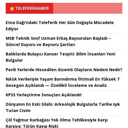
TELEFERIKHABER
Etna Dağı’ndaki Teleferik Her Gün Doğayla Mücadele
Ediyor
MSB Teknik Sınıf Uzman Erbaş Başvuruları Başladı –
Güncel Duyuru ve Başvuru Şartları
Balıklarda Bulaşıcı Kanser Tespiti: Bilim İnsanları Yeni
Bulgular
Perili Yerlerde Hissedilen Gizemli Olayların Nedeni Nedir?
NASA Verileriyle Yaşam Barındırma İhtimali En Yüksek 7
Gezegen Açıklandı — Özellikli İnceleme ve Analiz
KPSS Yerleştirme Sonuçları Açıklandı!
Dünyanın En Eski Silahı: Arkeolojik Bulgularla Tarihe Işık
Tutan Cisim
Çöl Yağmur Kurbağası Yok Olma Tehlikesiyle Karşı
Karşıya: Türün Kayıp Riski