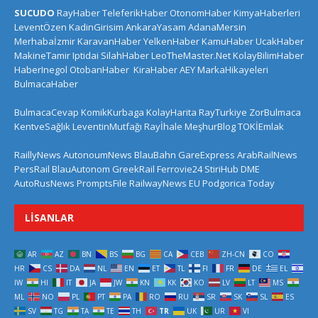
SUCUDO
RayHaber
TeleferikHaber
OtonomHaber
KimyaHaberleri
LeventÖzen
KadinGirisim
AnkaraYasam
AdanaMersin
Merhabaİzmir
KaravanHaber
YelkenHaber
KamuHaber
UcakHaber
MakineTamir
Iptidai
SilahHaber
LeoTheMaster.Net
KolayBilimHaber
HaberInegol
OtobanHaber
KiraHaber
AEY
MarkaHikayeleri
BulmacaHaber
BulmacaCevap
KomikKurbaga
KolayHarita
RayTurkiye
ZorBulmaca
KentveSağlık
LeventinMutfağı
Rayİhale
MeşhurBlog
TOKİEmlak
RaillyNews
AutonoumNews
BlauBahn
GareExpress
ArabRailNews
PersRail
BlauAutonom
GreekRail
Ferrovie24
StiriHub
DME
AutoRusNews
PromptsFile
RailwayNews EU
Podgorica Today
LISANLAR
AR
AZ
BN
BS
BG
CA
CEB
ZH-CN
CO
HR
CS
DA
NL
EN
ET
TL
FI
FR
DE
EL
IW
HI
IT
JA
JW
KN
KK
KO
LV
LT
MS
ML
NO
PL
PT
PA
RO
RU
SR
SK
SL
ES
SV
TG
TA
TE
TH
TR
UK
UR
VI