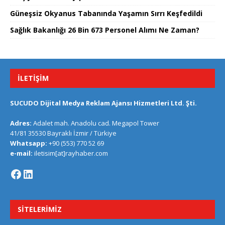
Güneşsiz Okyanus Tabanında Yaşamın Sırrı Keşfedildi
Sağlık Bakanlığı 26 Bin 673 Personel Alımı Ne Zaman?
İLETIŞIM
SUCUDO Dijital Medya Reklam Ajansı Hizmetleri Ltd. Şti.
Adres:
Adalet mah. Anadolu cad. Megapol Tower
41/81 35530 Bayraklı İzmir / Türkiye
Whatsapp:
+90 (553) 770 52 69
e-mail:
iletisim[at]rayhaber.com
SITELERIMIZ