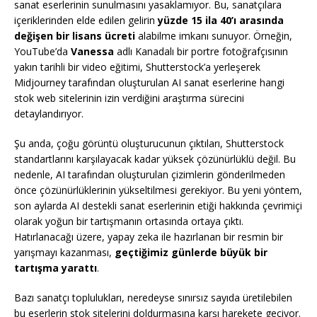
sanat eserlerinin sunulmasını yasaklamıyor. Bu, sanatçılara
içeriklerinden elde edilen gelirin
yüzde 15 ila 40’ı arasında
değişen bir lisans ücreti
alabilme imkanı sunuyor. Örneğin,
YouTube’da
Vanessa
adlı Kanadalı bir portre fotoğrafçısının
yakın tarihli bir video eğitimi, Shutterstock’a yerleşerek
Midjourney tarafından oluşturulan AI sanat eserlerine hangi
stok web sitelerinin izin verdiğini araştırma sürecini
detaylandırıyor.
Şu anda, çoğu görüntü oluşturucunun çıktıları, Shutterstock
standartlarını karşılayacak kadar yüksek çözünürlüklü değil. Bu
nedenle, AI tarafından oluşturulan çizimlerin gönderilmeden
önce çözünürlüklerinin yükseltilmesi gerekiyor. Bu yeni yöntem,
son aylarda AI destekli sanat eserlerinin etiği hakkında çevrimiçi
olarak yoğun bir tartışmanın ortasında ortaya çıktı.
Hatırlanacağı üzere, yapay zeka ile hazırlanan bir resmin bir
yarışmayı kazanması,
geçtiğimiz günlerde büyük bir
tartışma yarattı
.
Bazı sanatçı toplulukları, neredeyse sınırsız sayıda üretilebilen
bu eserlerin stok sitelerini doldurmasına karşı harekete geçiyor.