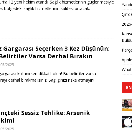
rt’a 12 yeni hekim atandı! Sağlık hizmetlerinin güçlenmesiyle
Yande
te, bölgedeki sağlık hizmetlerinin kalitesi artacak.
Çin’d
2026
Kanse
Buld
z Gargarası Seçerken 3 Kez Düşünün:
Parça
Belirtiler Varsa Derhal Bırakın
Apple
/05/2025
Whats
argarası kullanırken dikkatli olun! Bu belirtiler varsa
rayı derhal bırakmalısınız. Sağlığınızı riske atmayın!
EN
inçteki Sessiz Tehlike: Arsenik
ikimi
/05/2025