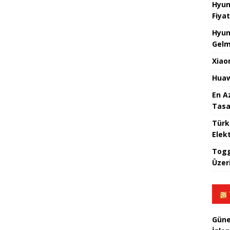
Hyun
Fiyat
Hyun
Gelm
Xiao
Huaw
En A
Tasa
Türk
Elekt
Togg
Üzeri
Güne