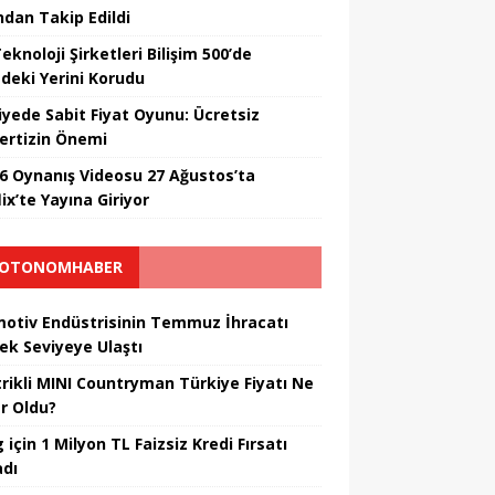
ndan Takip Edildi
eknoloji Şirketleri Bilişim 500’de
edeki Yerini Korudu
iyede Sabit Fiyat Oyunu: Ücretsiz
ertizin Önemi
6 Oynanış Videosu 27 Ağustos’ta
ix’te Yayına Giriyor
OTONOMHABER
otiv Endüstrisinin Temmuz İhracatı
ek Seviyeye Ulaştı
trikli MINI Countryman Türkiye Fiyatı Ne
r Oldu?
için 1 Milyon TL Faizsiz Kredi Fırsatı
adı