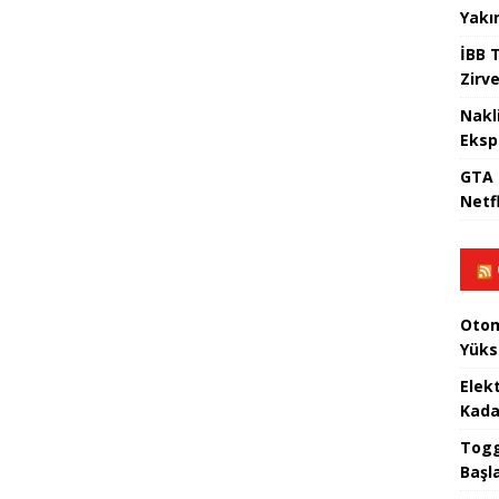
Yakı
İBB T
Zirv
Nakl
Eksp
GTA 
Netfl
Otom
Yüks
Elek
Kada
Togg 
Başl