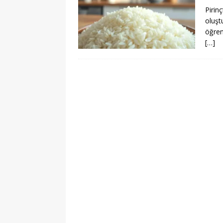
Pirinç
oluşt
öğren
[…]