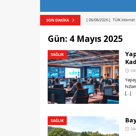
[ 06/08/2026 ]
TÜİK İnternet 
SON DAKIKA
[ 06/08/2026 ]
Güney Kore’d
Gün:
4 Mayıs 2025
[ 06/08/2026 ]
Yapay Zeka Ki
[ 06/08/2026 ]
Bilim insanla
Yap
SAĞLIK
Kad
[ 06/08/2026 ]
Epic Games Ü
04
Yapay
hızlan
[…]
Bay
SAĞLIK
04