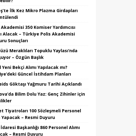
ebilir?
ş’te İlk Kez Mikro Plazma Girdapları
ntülendi
s Akademisi 350 Komiser Yardımcısı
ı Alacak – Türkiye Polis Akademisi
uru Sonuçları
üzü Meraklıları Topuklu Yaylası’nda
şuyor – Özgün Başlık
l Yeni Bekçi Alımı Yapılacak mı?
iye’deki Güncel İstihdam Planları
eids Göktaşı Yağmuru Tarihi Açıklandı
va’da Bilim Dolu Yaz: Genç Zihinler için
likler
et Tiyatroları 100 Sözleşmeli Personel
ı Yapacak – Resmi Duyuru
 İdaresi Başkanlığı 860 Personel Alımı
cak – Resmi Duyuru