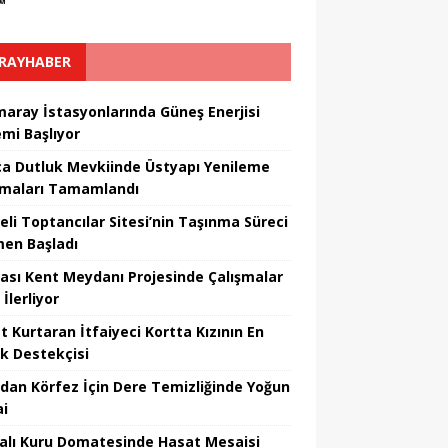
RAYHABER
aray İstasyonlarında Güneş Enerjisi
mi Başlıyor
ca Dutluk Mevkiinde Üstyapı Yenileme
şmaları Tamamlandı
eli Toptancılar Sitesi’nin Taşınma Süreci
en Başladı
vası Kent Meydanı Projesinde Çalışmalar
 İlerliyor
t Kurtaran İtfaiyeci Kortta Kızının En
k Destekçisi
’dan Körfez İçin Dere Temizliğinde Yoğun
i
alı Kuru Domatesinde Hasat Mesaisi