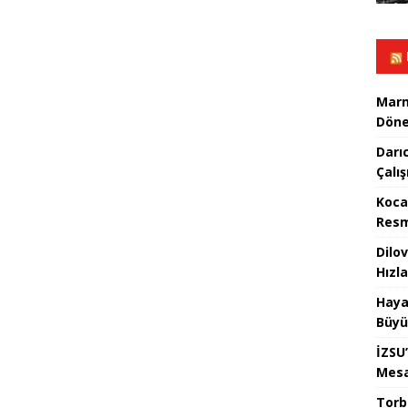
Marm
Döne
Darı
Çalı
Koca
Resm
Dilo
Hızla
Haya
Büyü
İZSU
Mesa
Torb