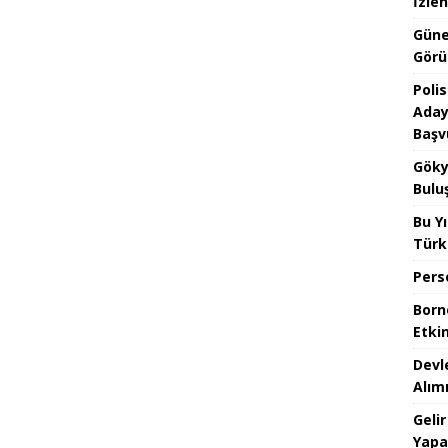
İzlen
Güne
Görü
Poli
Aday
Başv
Göky
Bulu
Bu Yı
Türk
Pers
Borno
Etkin
Devl
Alım
Gelir
Yapa