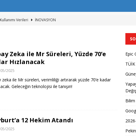
Kullanımı Verileri
İNOVASYON
e Yapay Zeka ve Telif Hakkı
İNOVASYON
SO
tap Okuma Alışkanlıklarını Değiştiriyor
İNOVASYON
rdan Glueball Kanıtı
İNOVASYON
ay Zeka ile Mr Süreleri, Yüzde 70’e
Epic 
ar Hızlanacak
cretsiz Oyunlar
İNOVASYON
TÜİK 
/05/2025
Güney
 zeka ile Mr süreleri, verimliliği artırarak yüzde 70’e kadar
Yapay
acak. Geleceğin teknolojisi ile tanışın!
Değiş
Bilim
Goog
burt’a 12 Hekim Atandı
2026-
/05/2025
Pekin