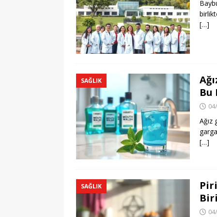
Baybu
birlik
[…]
Ağı
SAĞLIK
Bu 
04
Ağız g
garga
[…]
Pir
SAĞLIK
Bir
04