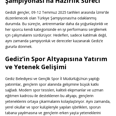
Şampiyonası’na Hazırlık Süreci
Gedizli gençler, 09-12 Temmuz 2025 tarihleri arasında İzmir’de
düzenlenecek olan Türkiye Şampiyonası’na odaklanmış
durumda. Bu süreçte, antrenmanlar daha da yoğunlaştırıldı ve
her sporcu kendi kategorisinde en iyi performansı sergilemek
için çalışmalarını sürdürüyor. Hedefleri, sadece katılmak değil,
aynı zamanda şampiyonluk ve dereceler kazanarak Gediz’e
gururla dönmek.
Gediz’in Spor Altyapısına Yatırım
ve Yetenek Gelişimi
Gediz Belediyesi ve Gençlik Spor İl Müdürlüğü’nün yaptığı
yatırımlar, gençlerin spor alanında gelişimine büyük katkı
sağladı. Modern spor tesisleri, kaliteli ekipmanlar ve uzman
eğitmen kadrosu ile desteklenen bu altyapı, gençlerin
yeteneklerini ortaya çıkarmalarını kolaylaştırıyor. Aynı zamanda,
yerel okullar ve spor kulüpleriyle yapılan işbirlikleri, sporun
tabana yayılmasına ve gençlerin erken yaşta yeteneklerini