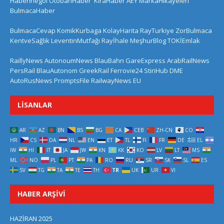
HaberInegol
OtobanHaber
KiraHaber
AEY
MarkaHikayeleri
BulmacaHaber
BulmacaCevap
KomikKurbaga
KolayHarita
RayTurkiye
ZorBulmaca
KentveSağlık
LeventinMutfağı
Rayİhale
MeşhurBlog
TOKİEmlak
RaillyNews
AutonoumNews
BlauBahn
GareExpress
ArabRailNews
PersRail
BlauAutonom
GreekRail
Ferrovie24
StiriHub
DME
AutoRusNews
PromptsFile
RailwayNews EU
LISANLAR
AR
AZ
BN
BS
BG
CA
CEB
ZH-CN
CO
HR
CS
DA
NL
EN
ET
TL
FI
FR
DE
EL
IW
HI
IT
JA
JW
KN
KK
KO
LV
LT
MS
ML
NO
PL
PT
PA
RO
RU
SR
SK
SL
ES
SV
TG
TA
TE
TH
TR
UK
UR
VI
HABER ARŞIVI
HAZIRAN 2025