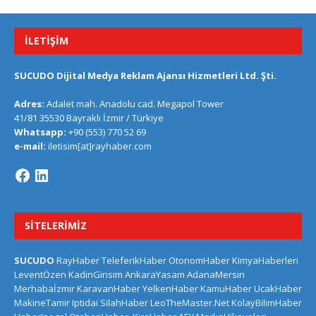
İLETIŞIM
SUCUDO Dijital Medya Reklam Ajansı Hizmetleri Ltd. Şti.
Adres:
Adalet mah. Anadolu cad. Megapol Tower
41/81 35530 Bayraklı İzmir / Türkiye
Whatsapp:
+90 (553) 770 52 69
e-mail:
iletisim[at]rayhaber.com
SITELERIMIZ
SUCUDO
RayHaber
TeleferikHaber
OtonomHaber
KimyaHaberleri
LeventÖzen
KadinGirisim
AnkaraYasam
AdanaMersin
Merhabaİzmir
KaravanHaber
YelkenHaber
KamuHaber
UcakHaber
MakineTamir
Iptidai
SilahHaber
LeoTheMaster.Net
KolayBilimHaber