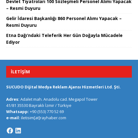
Devlet Tiyatroları 100 Sözleşmeli Personel Alımı Yapacak
– Resmi Duyuru
Gelir İdaresi Başkanlığı 860 Personel Alımı Yapacak –
Resmi Duyuru
Etna Dağı’ndaki Teleferik Her Gün Doğayla Mücadele
Ediyor
İLETIŞIM
SUCUDO Dijital Medya Reklam Ajansı Hizmetleri Ltd. Şti.
Adres:
Adalet mah. Anadolu cad. Megapol Tower
41/81 35530 Bayraklı İzmir / Türkiye
Whatsapp:
+90 (553) 770 52 69
e-mail:
iletisim[at]rayhaber.com