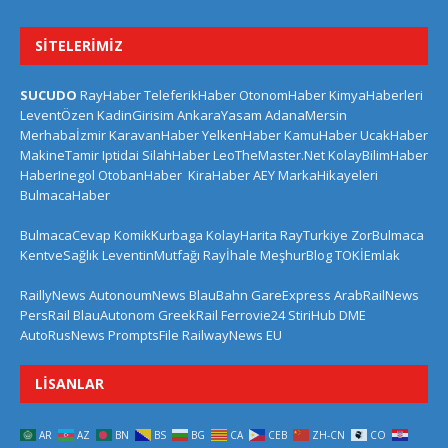
SITELERIMIZ
SUCUDO
RayHaber
TeleferikHaber
OtonomHaber
KimyaHaberleri
LeventÖzen
KadinGirisim
AnkaraYasam
AdanaMersin
Merhabaİzmir
KaravanHaber
YelkenHaber
KamuHaber
UcakHaber
MakineTamir
Iptidai
SilahHaber
LeoTheMaster.Net
KolayBilimHaber
HaberInegol
OtobanHaber
KiraHaber
AEY
MarkaHikayeleri
BulmacaHaber
BulmacaCevap
KomikKurbaga
KolayHarita
RayTurkiye
ZorBulmaca
KentveSağlık
LeventinMutfağı
Rayİhale
MeşhurBlog
TOKİEmlak
RaillyNews
AutonoumNews
BlauBahn
GareExpress
ArabRailNews
PersRail
BlauAutonom
GreekRail
Ferrovie24
StiriHub
DME
AutoRusNews
PromptsFile
RailwayNews EU
LISANLAR
AR
AZ
BN
BS
BG
CA
CEB
ZH-CN
CO