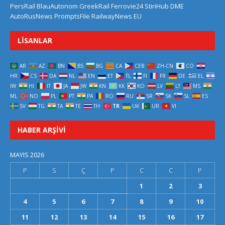
PersRail
BlauAutonom
GreekRail
Ferrovie24
StiriHub
DME
AutoRusNews
PromptsFile
RailwayNews EU
LISANLAR
AR
AZ
BN
BS
BG
CA
CEB
ZH-CN
CO
HR
CS
DA
NL
EN
ET
TL
FI
FR
DE
EL
IW
HI
IT
JA
JW
KN
KK
KO
LV
LT
MS
ML
NO
PL
PT
PA
RO
RU
SR
SK
SL
ES
SV
TG
TA
TE
TH
TR
UK
UR
VI
HABER ARŞIVI
MAYIS 2026
P
S
Ç
P
C
C
P
1
2
3
4
5
6
7
8
9
10
11
12
13
14
15
16
17