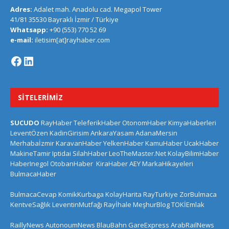
Adres:
Adalet mah. Anadolu cad. Megapol Tower
41/81 35530 Bayraklı İzmir / Türkiye
Whatsapp:
+90 (553) 770 52 69
e-mail:
iletisim[at]rayhaber.com
SITELERIMIZ
SUCUDO
RayHaber
TeleferikHaber
OtonomHaber
KimyaHaberleri
LeventÖzen
KadinGirisim
AnkaraYasam
AdanaMersin
Merhabaİzmir
KaravanHaber
YelkenHaber
KamuHaber
UcakHaber
MakineTamir
Iptidai
SilahHaber
LeoTheMaster.Net
KolayBilimHaber
HaberInegol
OtobanHaber
KiraHaber
AEY
MarkaHikayeleri
BulmacaHaber
BulmacaCevap
KomikKurbaga
KolayHarita
RayTurkiye
ZorBulmaca
KentveSağlık
LeventinMutfağı
Rayİhale
MeşhurBlog
TOKİEmlak
RaillyNews
AutonoumNews
BlauBahn
GareExpress
ArabRailNews