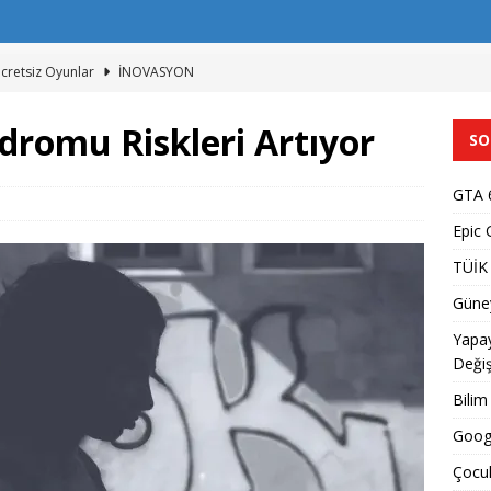
cretsiz Oyunlar
İNOVASYON
Kullanımı Verileri
İNOVASYON
dromu Riskleri Artıyor
SO
e Yapay Zeka ve Telif Hakkı
İNOVASYON
tap Okuma Alışkanlıklarını Değiştiriyor
İNOVASYON
GTA 6
 Videosu 27 Ağustos’ta Netflix’te
İNOVASYON
Epic 
TÜİK 
Güney
Yapay
Değiş
Bilim
Goog
Çocuk