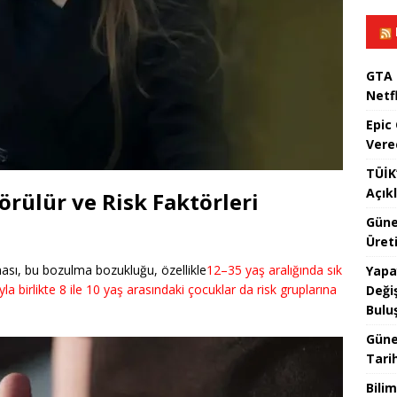
GTA 
Netfl
Epic
Vere
TÜİK’
Açık
örülür ve Risk Faktörleri
Güne
Üreti
ması, bu bozulma bozukluğu, özellikle
12–35 yaş aralığında sık
Yapa
la birlikte 8 ile 10 yaş arasındaki çocuklar da risk gruplarına
Değiş
Bulu
Güne
Tari
Bilim