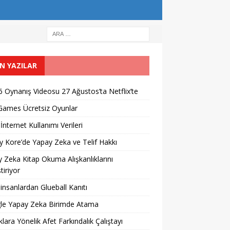
N YAZILAR
 Oynanış Videosu 27 Ağustos’ta Netflix’te
Games Ücretsiz Oyunlar
İnternet Kullanımı Verileri
 Kore’de Yapay Zeka ve Telif Hakkı
 Zeka Kitap Okuma Alışkanlıklarını
tiriyor
 insanlardan Glueball Kanıtı
le Yapay Zeka Birimde Atama
lara Yönelik Afet Farkındalık Çalıştayı