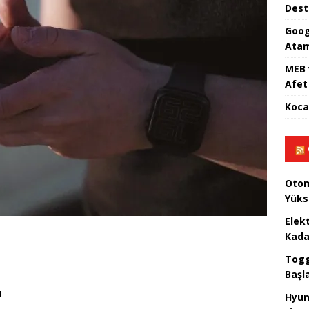
Dest
Goog
Atam
MEB 
Afet 
Koca
Otom
Yüks
Elek
Kada
Togg 
Başl
ı
Hyun