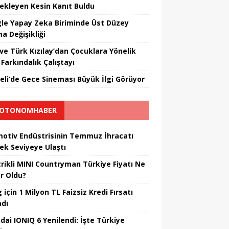
ekleyen Kesin Kanıt Buldu
le Yapay Zeka Biriminde Üst Düzey
a Değişikliği
ve Türk Kızılay’dan Çocuklara Yönelik
Farkındalık Çalıştayı
eli’de Gece Sineması Büyük İlgi Görüyor
OTONOMHABER
otiv Endüstrisinin Temmuz İhracatı
ek Seviyeye Ulaştı
trikli MINI Countryman Türkiye Fiyatı Ne
r Oldu?
için 1 Milyon TL Faizsiz Kredi Fırsatı
adı
dai IONIQ 6 Yenilendi: İşte Türkiye