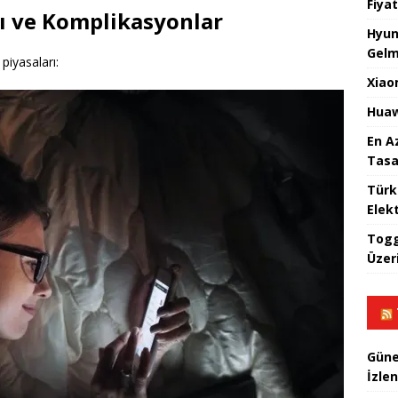
Fiyat
ı ve Komplikasyonlar
Hyun
Gelm
piyasaları:
Xiao
Huaw
En A
Tasa
Türk
Elekt
Togg
Üzeri
Güne
İzlen