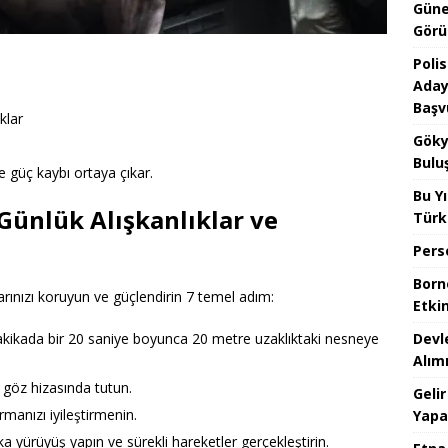
Güne
Görü
Poli
Aday
Başv
klar
Göky
Bulu
 güç kaybı ortaya çıkar.
Bu Yı
 Günlük Alışkanlıklar ve
Türk
Pers
Borno
ınızı koruyun ve güçlendirin 7 temel adım:
Etkin
Devl
akikada bir 20 saniye boyunca 20 metre uzaklıktaki nesneye
Alım
a göz hizasında tutun.
Gelir
rmanızı iyileştirmenin.
Yapa
a yürüyüş yapın ve sürekli hareketler gerçekleştirin.