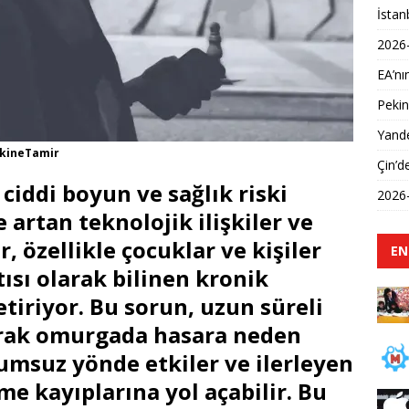
İstan
2026-
EA’nı
Pekin
Yande
akineTamir
Çin’d
 ciddi boyun ve sağlık riski
2026
artan teknolojik ilişkiler ve
r, özellikle çocuklar ve kişiler
EN
ısı olarak bilinen kronik
tiriyor. Bu sorun, uzun süreli
arak omurgada hasara neden
umsuz yönde etkiler ve ilerleyen
me kayıplarına yol açabilir. Bu