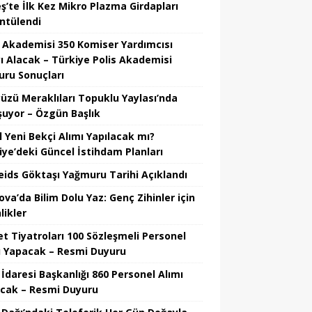
ş’te İlk Kez Mikro Plazma Girdapları
ntülendi
s Akademisi 350 Komiser Yardımcısı
ı Alacak – Türkiye Polis Akademisi
uru Sonuçları
üzü Meraklıları Topuklu Yaylası’nda
şuyor – Özgün Başlık
l Yeni Bekçi Alımı Yapılacak mı?
iye’deki Güncel İstihdam Planları
eids Göktaşı Yağmuru Tarihi Açıklandı
va’da Bilim Dolu Yaz: Genç Zihinler için
likler
et Tiyatroları 100 Sözleşmeli Personel
ı Yapacak – Resmi Duyuru
 İdaresi Başkanlığı 860 Personel Alımı
cak – Resmi Duyuru