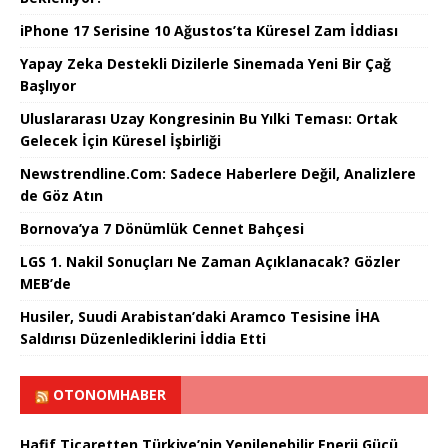
iPhone 17 Serisine 10 Ağustos’ta Küresel Zam İddiası
Yapay Zeka Destekli Dizilerle Sinemada Yeni Bir Çağ
Başlıyor
Uluslararası Uzay Kongresinin Bu Yılki Teması: Ortak
Gelecek İçin Küresel İşbirliği
Newstrendline.Com: Sadece Haberlere Değil, Analizlere
de Göz Atın
Bornova’ya 7 Dönümlük Cennet Bahçesi
LGS 1. Nakil Sonuçları Ne Zaman Açıklanacak? Gözler
MEB’de
Husiler, Suudi Arabistan’daki Aramco Tesisine İHA
Saldırısı Düzenlediklerini İddia Etti
OTONOMHABER
Hafif Ticaretten Türkiye’nin Yenilenebilir Enerji Gücü