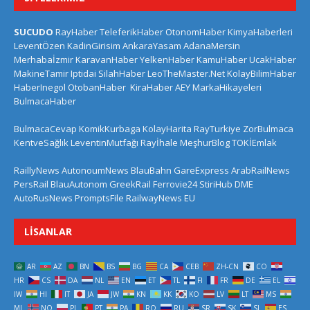
SUCUDO
RayHaber
TeleferikHaber
OtonomHaber
KimyaHaberleri
LeventÖzen
KadinGirisim
AnkaraYasam
AdanaMersin
Merhabaİzmir
KaravanHaber
YelkenHaber
KamuHaber
UcakHaber
MakineTamir
Iptidai
SilahHaber
LeoTheMaster.Net
KolayBilimHaber
HaberInegol
OtobanHaber
KiraHaber
AEY
MarkaHikayeleri
BulmacaHaber
BulmacaCevap
KomikKurbaga
KolayHarita
RayTurkiye
ZorBulmaca
KentveSağlık
LeventinMutfağı
Rayİhale
MeşhurBlog
TOKİEmlak
RaillyNews
AutonoumNews
BlauBahn
GareExpress
ArabRailNews
PersRail
BlauAutonom
GreekRail
Ferrovie24
StiriHub
DME
AutoRusNews
PromptsFile
RailwayNews EU
LISANLAR
AR
AZ
BN
BS
BG
CA
CEB
ZH-CN
CO
HR
CS
DA
NL
EN
ET
TL
FI
FR
DE
EL
IW
HI
IT
JA
JW
KN
KK
KO
LV
LT
MS
ML
NO
PL
PT
PA
RO
RU
SR
SK
SL
ES