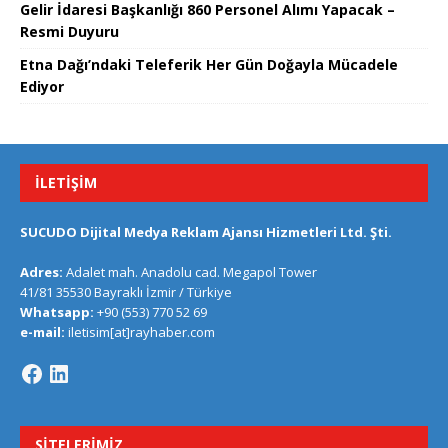
Gelir İdaresi Başkanlığı 860 Personel Alımı Yapacak –
Resmi Duyuru
Etna Dağı’ndaki Teleferik Her Gün Doğayla Mücadele
Ediyor
İLETIŞIM
SUCUDO Dijital Medya Reklam Ajansı Hizmetleri Ltd. Şti.
Adres:
Adalet mah. Anadolu cad. Megapol Tower
41/81 35530 Bayraklı İzmir / Türkiye
Whatsapp:
+90 (553) 770 52 69
e-mail:
iletisim[at]rayhaber.com
SITELERIMIZ