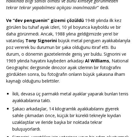
hakkında bilgi sahibi olması ve bunu kimseye görünmeden
tekrar tekrar yapabilmesi açıkçası inanılmazdır
” dedi.
Ve “dev penguenin” gizemi çözüldü
1948 yılında ilk kez
görülen bu tuhaf ayak izleri, 10 yıl boyunca kayboldu ve bir
daha görünmedi. Ancak, 1988 yılına geldiğimizde yerel bir
vatandaş
Tony Signorini
büyük metal penguen ayakkabılarıyla
poz vererek bu durumun bir şaka olduğunu itiraf etti. Bu
durum, o dönemin gazetelerinde geniş yer buldu. Signorini ve
1969 yılında hayatını kaybeden arkadaşı
Al Williams
, National
Geographic dergisinde dinozor ayak izlerinin bir fotoğrafını
gördükten sonra, bu fotoğrafın onların büyük şakasına ilham
kaynağı olduğunu belirttiler.
İkili, devasa üç parmaklı metal ayaklar yaparak bunları tenis
ayakkabılarına taktı.
Şakacı arkadaşlar, 14 kilogramlık ayakkabılarını giyerek
sahile çıkmadan önce, küçük bir kürekli tekneyle kıyıdan
uzaklaştılar ve ileride başka bir noktada tekrar
buluşuyorlardı.