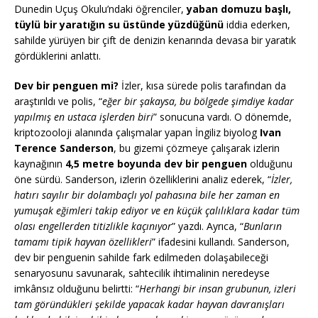
Dunedin Uçuş Okulu’ndaki öğrenciler,
yaban domuzu başlı,
tüylü bir yaratığın su üstünde yüzdüğünü
iddia ederken,
sahilde yürüyen bir çift de denizin kenarında devasa bir yaratık
gördüklerini anlattı.
Dev bir penguen mi?
İzler, kısa sürede polis tarafından da
araştırıldı ve polis, “
eğer bir şakaysa, bu bölgede şimdiye kadar
yapılmış en ustaca işlerden biri
” sonucuna vardı. O dönemde,
kriptozooloji alanında çalışmalar yapan İngiliz biyolog
Ivan
Terence Sanderson
, bu gizemi çözmeye çalışarak izlerin
kaynağının
4,5 metre boyunda dev bir penguen
olduğunu
öne sürdü. Sanderson, izlerin özelliklerini analiz ederek, “
İzler,
hatırı sayılır bir dolambaçlı yol pahasına bile her zaman en
yumuşak eğimleri takip ediyor ve en küçük çalılıklara kadar tüm
olası engellerden titizlikle kaçınıyor
” yazdı. Ayrıca, “
Bunların
tamamı tipik hayvan özellikleri
” ifadesini kullandı. Sanderson,
dev bir penguenin sahilde fark edilmeden dolaşabileceği
senaryosunu savunarak, sahtecilik ihtimalinin neredeyse
imkânsız olduğunu belirtti: “
Herhangi bir insan grubunun, izleri
tam göründükleri şekilde yapacak kadar hayvan davranışları