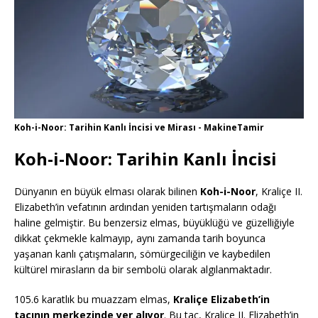
Koh-i-Noor: Tarihin Kanlı İncisi ve Mirası - MakineTamir
Koh-i-Noor: Tarihin Kanlı İncisi
Dünyanın en büyük elması olarak bilinen
Koh-i-Noor
, Kraliçe II.
Elizabeth’in vefatının ardından yeniden tartışmaların odağı
haline gelmiştir. Bu benzersiz elmas, büyüklüğü ve güzelliğiyle
dikkat çekmekle kalmayıp, aynı zamanda tarih boyunca
yaşanan kanlı çatışmaların, sömürgeciliğin ve kaybedilen
kültürel mirasların da bir sembolü olarak algılanmaktadır.
105.6 karatlık bu muazzam elmas,
Kraliçe Elizabeth’in
tacının merkezinde yer alıyor
. Bu taç, Kraliçe II. Elizabeth’in