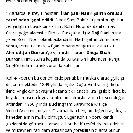
inşasını emrettiğini göstermektedir.
1730’larda, Kuzey Hindistan,
İran Şahı Nadir Şah’ın ordusu
tarafından işgal edildi.
Nadir Şah, Babür İmparatorluğu’nun
zenginliğinin büyük bir kısmını, Koh-i-Noor da dahil olmak
üzere, yağmalamıştır. Elmas, Farsça’da
“Işık Dağı”
anlamına
gelen Koh-i-Noor olarak adlandırılır. Nadir Şah’ın ölümünden
sonra, torunu elması, Afgan İmparatorluğu’nun kurucusu
Ahmed Şah Durrani
‘ye vermiştir. Torunu
Shuja Shah
Durrani
, Hindistan’a kaçtığında bu taşı Sih hükümdarı Ranjit
Singh’e teslim etmek zorunda kalmıştır.
Koh-i-Noor’un bu dönemlerde parlak bir muska olarak giyildiği
düşünülmektedir. 1849 yılında İngiliz Doğu Hindistan Şirketi,
İkinci Anglo-Sih Savaşı’nı kazanarak Pencap Krallığı ile birlikte bu
büyük elması da İngiliz kontrolüne almıştır. Zorlu bir yolculuğun
ardından, 1850 yılında Buckingham Sarayı’nda Kraliçe
Victoria’ya sunulmuştur. O zamandan beri, bu değerli taş, İngiliz
hanedanlarının mülkü olmuştur. Eğer Koh-i-Noor’u kendi
gözlerinizle görmek isterseniz, Londra Kulesi’ni ziyaret edebilir
ve mücevherli tacı cam arkasından görebilirsiniz; ama bunun