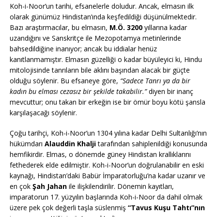
Koh-i-Noor’un tarihi, efsanelerle doludur. Ancak, elmasın ilk
olarak günümüz Hindistan’ında keşfedildiği düşünülmektedir.
Bazı araştırmacılar, bu elmasın,
M.Ö. 3200
yıllarına kadar
uzandığını ve Sanskritçe ile Mezopotamya metinlerinde
bahsedildiğine inanıyor; ancak bu iddialar henüz
kanıtlanmamıştır. Elmasın güzelliği o kadar büyüleyici ki, Hindu
mitolojisinde tanrıların bile aklını başından alacak bir güçte
olduğu söylenir. Bu efsaneye göre,
“Sadece Tanrı ya da bir
kadın bu elması cezasız bir şekilde takabilir.”
diyen bir inanç
mevcuttur; onu takan bir erkeğin ise bir ömür boyu kötü şansla
karşılaşacağı söylenir.
Çoğu tarihçi, Koh-i-Noor’un 1304 yılına kadar Delhi Sultanlığı’nın
hükümdarı
Alauddin Khalji
tarafından sahiplenildiği konusunda
hemfikirdir. Elmas, o dönemde güney Hindistan krallıklarını
fethederek elde edilmiştir. Koh-i-Noor’un doğrulanabilir en eski
kaynağı, Hindistan’daki Babür İmparatorluğu’na kadar uzanır ve
en çok
Şah Jahan
ile ilişkilendirilir. Dönemin kayıtları,
imparatorun 17. yüzyılın başlarında Koh-i-Noor da dahil olmak
üzere pek çok değerli taşla süslenmiş
“Tavus Kuşu Tahtı”nın