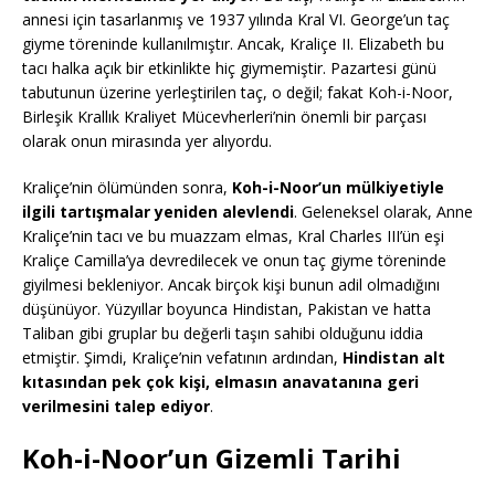
annesi için tasarlanmış ve 1937 yılında Kral VI. George’un taç
giyme töreninde kullanılmıştır. Ancak, Kraliçe II. Elizabeth bu
tacı halka açık bir etkinlikte hiç giymemiştir. Pazartesi günü
tabutunun üzerine yerleştirilen taç, o değil; fakat Koh-i-Noor,
Birleşik Krallık Kraliyet Mücevherleri’nin önemli bir parçası
olarak onun mirasında yer alıyordu.
Kraliçe’nin ölümünden sonra,
Koh-i-Noor’un mülkiyetiyle
ilgili tartışmalar yeniden alevlendi
. Geleneksel olarak, Anne
Kraliçe’nin tacı ve bu muazzam elmas, Kral Charles III’ün eşi
Kraliçe Camilla’ya devredilecek ve onun taç giyme töreninde
giyilmesi bekleniyor. Ancak birçok kişi bunun adil olmadığını
düşünüyor. Yüzyıllar boyunca Hindistan, Pakistan ve hatta
Taliban gibi gruplar bu değerli taşın sahibi olduğunu iddia
etmiştir. Şimdi, Kraliçe’nin vefatının ardından,
Hindistan alt
kıtasından pek çok kişi, elmasın anavatanına geri
verilmesini talep ediyor
.
Koh-i-Noor’un Gizemli Tarihi