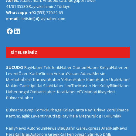
Adres:
Adalet mah. Anadolu cad. Megapol Tower
41/81 35530 Bayraklı İzmir / Türkiye
Whatsapp:
+90 (553) 770 52 69
e-mail:
iletisim[at]rayhaber.com
SITELERIMIZ
SUCUDO
RayHaber
TeleferikHaber
OtonomHaber
KimyaHaberleri
LeventÖzen
KadinGirisim
AnkaraYasam
AdanaMersin
Merhabaİzmir
KaravanHaber
YelkenHaber
KamuHaber
UcakHaber
MakineTamir
Iptidai
SilahHaber
LeoTheMaster.Net
KolayBilimHaber
HaberInegol
OtobanHaber
KiraHaber
AEY
MarkaHikayeleri
BulmacaHaber
BulmacaCevap
KomikKurbaga
KolayHarita
RayTurkiye
ZorBulmaca
KentveSağlık
LeventinMutfağı
Rayİhale
MeşhurBlog
TOKİEmlak
RaillyNews
AutonoumNews
BlauBahn
GareExpress
ArabRailNews
PersRail
BlauAutonom
GreekRail
Ferrovie24
StiriHub
DME