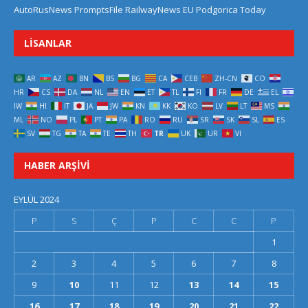
AutoRusNews
PromptsFile
RailwayNews EU
Podgorica Today
LISANLAR
AR
AZ
BN
BS
BG
CA
CEB
ZH-CN
CO
HR
CS
DA
NL
EN
ET
TL
FI
FR
DE
EL
IW
HI
IT
JA
JW
KN
KK
KO
LV
LT
MS
ML
NO
PL
PT
PA
RO
RU
SR
SK
SL
ES
SV
TG
TA
TE
TH
TR
UK
UR
VI
HABER ARŞIVI
EYLÜL 2024
P
S
Ç
P
C
C
P
1
2
3
4
5
6
7
8
9
10
11
12
13
14
15
16
17
18
19
20
21
22