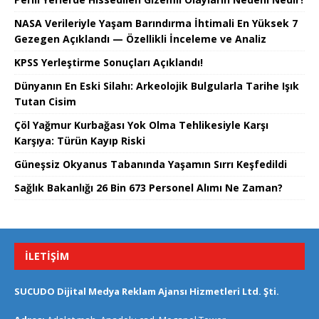
NASA Verileriyle Yaşam Barındırma İhtimali En Yüksek 7
Gezegen Açıklandı — Özellikli İnceleme ve Analiz
KPSS Yerleştirme Sonuçları Açıklandı!
Dünyanın En Eski Silahı: Arkeolojik Bulgularla Tarihe Işık
Tutan Cisim
Çöl Yağmur Kurbağası Yok Olma Tehlikesiyle Karşı
Karşıya: Türün Kayıp Riski
Güneşsiz Okyanus Tabanında Yaşamın Sırrı Keşfedildi
Sağlık Bakanlığı 26 Bin 673 Personel Alımı Ne Zaman?
İLETIŞIM
SUCUDO Dijital Medya Reklam Ajansı Hizmetleri Ltd. Şti.