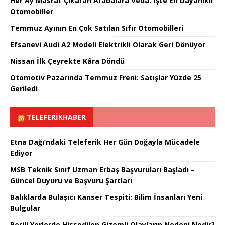
Her Ay Masraf Çıkaran Arabalara Veda: İşte En Dayanıklı
Otomobiller
Temmuz Ayının En Çok Satılan Sıfır Otomobilleri
Efsanevi Audi A2 Modeli Elektrikli Olarak Geri Dönüyor
Nissan İlk Çeyrekte Kâra Döndü
Otomotiv Pazarında Temmuz Freni: Satışlar Yüzde 25
Geriledi
TELEFERIKHABER
Etna Dağı’ndaki Teleferik Her Gün Doğayla Mücadele
Ediyor
MSB Teknik Sınıf Uzman Erbaş Başvuruları Başladı –
Güncel Duyuru ve Başvuru Şartları
Balıklarda Bulaşıcı Kanser Tespiti: Bilim İnsanları Yeni
Bulgular
Perili Yerlerde Hissedilen Gizemli Olayların Nedeni Nedir?