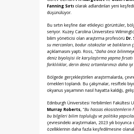
Fanning Sırtı
olarak adlandırılan yeni keşfed
düşünülüyor.
Bu sırtın keşfine dair etkileyici görüntüler, b
seriyor. Kuzey Carolina Üniversitesi Wilming
bilim yöneticisi olan araştırma profesörü
Dr.
su mercanları, bodur ıstakozlar ve balıkların çe
açıklamasını yaptı. Ross, “
Daha önce bilinmeye
deniz biyolojisi ile karşılaştırma yapma fırsatı
farklılıklar, derin deniz ortamlarımızı daha i
Bölgede gerçekleştirilen araştırmalarda, çevre
örnekleri toplandı. Bu çalışmalar, resifteki bi
okyanus yaşamının nasıl hayatta kaldığı, gelişti
Edinburgh Üniversitesi Yerbilimleri Fakültesi 
Murray Roberts
, “
Bu hassas ekosistemlerin h
bu bilgileri bilim topluluğu ve politika yapıcı
çevresindeki araştırmaları, 2023 yılı boyunca
özelliklerinin daha fazla keşfedilmesine olana