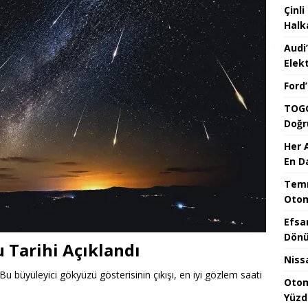
Çinli
Halk
Audi
Elekt
Ford
TOGG
Doğr
Her 
En D
Temm
Otom
Efsa
Dönü
 Tarihi Açıklandı
Niss
u büyüleyici gökyüzü gösterisinin çıkışı, en iyi gözlem saati
Otom
Yüzd