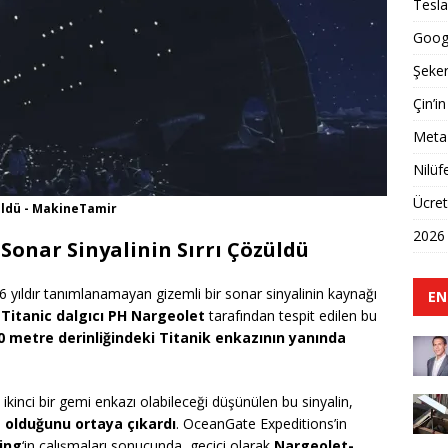
Tesla
Googl
Şeker
Çin’in
Meta 
Nilüf
Ücret
züldü - MakineTamir
2026 
Sonar Sinyalinin Sırrı Çözüldü
6 yıldır tanımlanamayan gizemli bir sonar sinyalinin kaynağı
EN
 Titanic dalgıcı PH Nargeolet
tarafından tespit edilen bu
 metre derinliğindeki Titanik enkazının yanında
ikinci bir gemi enkazı olabileceği düşünülen bu sinyalin,
 olduğunu ortaya çıkardı
. OceanGate Expeditions’in
ing
‘in çalışmaları sonucunda, geçici olarak
Nargeolet-