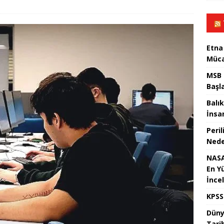
Etna
Müca
MSB 
Başl
Balık
İnsan
Peril
Nede
NASA
En Y
İnce
KPSS
Dünya
Tari