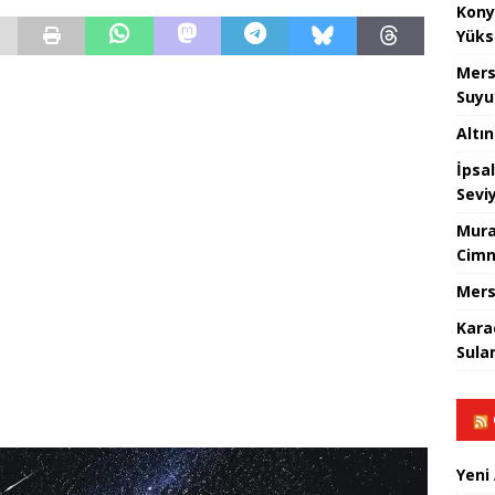
Kony
Yüks
Mers
Suyu
Altı
İpsa
Sevi
Mura
Cimn
Mers
Kara
Sula
Yeni