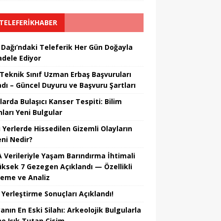
TELEFERIKHABER
 Dağı’ndaki Teleferik Her Gün Doğayla
dele Ediyor
Teknik Sınıf Uzman Erbaş Başvuruları
adı – Güncel Duyuru ve Başvuru Şartları
larda Bulaşıcı Kanser Tespiti: Bilim
ları Yeni Bulgular
i Yerlerde Hissedilen Gizemli Olayların
ni Nedir?
 Verileriyle Yaşam Barındırma İhtimali
üksek 7 Gezegen Açıklandı — Özellikli
leme ve Analiz
 Yerleştirme Sonuçları Açıklandı!
nın En Eski Silahı: Arkeolojik Bulgularla
he Işık Tutan Cisim