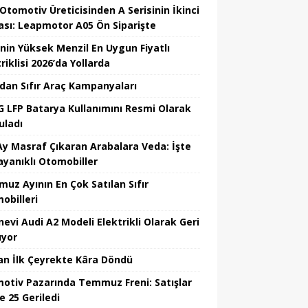
 Otomotiv Üreticisinden A Serisinin İkinci
ası: Leapmotor A05 Ön Siparişte
’nin Yüksek Menzil En Uygun Fiyatlı
riklisi 2026’da Yollarda
’dan Sıfır Araç Kampanyaları
 LFP Batarya Kullanımını Resmi Olarak
uladı
Ay Masraf Çıkaran Arabalara Veda: İşte
ayanıklı Otomobiller
uz Ayının En Çok Satılan Sıfır
obilleri
nevi Audi A2 Modeli Elektrikli Olarak Geri
yor
an İlk Çeyrekte Kâra Döndü
otiv Pazarında Temmuz Freni: Satışlar
e 25 Geriledi