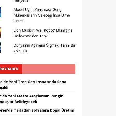
Maliyetleri
Model Uydu Yarışması: Genç
Mühendislerin Geleceği İnşa Etme
Fırsatı
Elon Musk'ın 'We, Robot' Etkinliğine
Hollywood'dan Tepki
Dünya'nın Ağırlığını Ölçmek: Tarihi Bir
Yolculuk
RAYHABER
ne’de Yeni Tren Garı İnşaatında Sona
şıldı
a’da Yeni Metro Araçlarının Rengini
ndaşlar Belirleyecek
ören’de Tarladan Sofralara Doğal Üretim