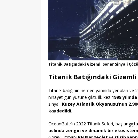
Titanik Batığındaki Gizemli Sonar Sinyali Çö
Titanik Batığındaki Gizemli 
Titanik batığının hemen yanında yer alan ve 2
nihayet gün yüzüne çıktı. İlk kez
1998 yılında
sinyal,
Kuzey Atlantik Okyanusu’nun 2.900
kaydedildi
.
OceanGate’in 2022 Titanik Seferi, başlangıçta 
aslında zengin ve dinamik bir ekosistem
Görev Uzmanı
PH Nargeolet
ve
Oisín Fann