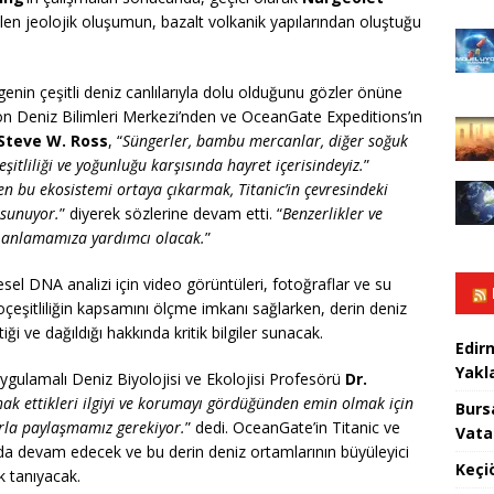
ilen jeolojik oluşumun, bazalt volkanik yapılarından oluştuğu
ölgenin çeşitli deniz canlılarıyla dolu olduğunu gözler önüne
ton Deniz Bilimleri Merkezi’nden ve OceanGate Expeditions’ın
 Steve W. Ross
, “
Süngerler, bambu mercanlar, diğer soğuk
şitliliği ve yoğunluğu karşısında hayret içerisindeyiz.
”
n bu ekosistemi ortaya çıkarmak, Titanic’in çevresindeki
 sunuyor.
” diyerek sözlerine devam etti. “
Benzerlikler ve
yi anlamamıza yardımcı olacak.
”
sel DNA analizi için video görüntüleri, fotoğraflar ve su
yoçeşitliliğin kapsamını ölçme imkanı sağlarken, derin deniz
ği ve dağıldığı hakkında kritik bilgiler sunacak.
Edir
Yakla
Uygulamalı Deniz Biyolojisi ve Ekolojisi Profesörü
Dr.
ak ettikleri ilgiyi ve korumayı gördüğünden emin olmak için
Burs
larla paylaşmamız gerekiyor.
” dedi. OceanGate’in Titanic ve
Vata
 da devam edecek ve bu derin deniz ortamlarının büyüleyici
Keçi
k tanıyacak.