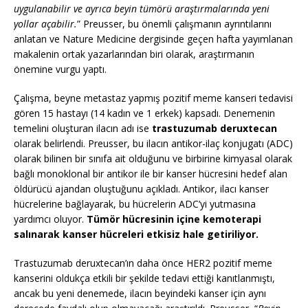
uygulanabilir ve ayrıca beyin tümörü araştırmalarında yeni
yollar açabilir.
” Preusser, bu önemli çalışmanın ayrıntılarını
anlatan ve Nature Medicine dergisinde geçen hafta yayımlanan
makalenin ortak yazarlarından biri olarak, araştırmanın
önemine vurgu yaptı.
Çalışma, beyne metastaz yapmış pozitif meme kanseri tedavisi
gören 15 hastayı (14 kadın ve 1 erkek) kapsadı. Denemenin
temelini oluşturan ilacın adı ise
trastuzumab deruxtecan
olarak belirlendi. Preusser, bu ilacın antikor-ilaç konjugatı (ADC)
olarak bilinen bir sınıfa ait olduğunu ve birbirine kimyasal olarak
bağlı monoklonal bir antikor ile bir kanser hücresini hedef alan
öldürücü ajandan oluştuğunu açıkladı. Antikor, ilacı kanser
hücrelerine bağlayarak, bu hücrelerin ADC’yi yutmasına
yardımcı oluyor.
Tümör hücresinin içine kemoterapi
salınarak kanser hücreleri etkisiz hale getiriliyor.
Trastuzumab deruxtecan’ın daha önce HER2 pozitif meme
kanserini oldukça etkili bir şekilde tedavi ettiği kanıtlanmıştı,
ancak bu yeni denemede, ilacın beyindeki kanser için aynı