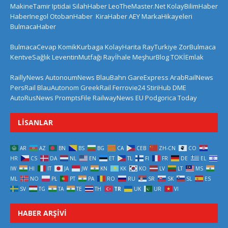
MakineTamir
Iptidai
SilahHaber
LeoTheMaster.Net
KolayBilimHaber
HaberInegol
OtobanHaber
KiraHaber
AEY
MarkaHikayeleri
BulmacaHaber
BulmacaCevap
KomikKurbaga
KolayHarita
RayTurkiye
ZorBulmaca
KentveSağlık
LeventinMutfağı
Rayİhale
MeşhurBlog
TOKİEmlak
RaillyNews
AutonoumNews
BlauBahn
GareExpress
ArabRailNews
PersRail
BlauAutonom
GreekRail
Ferrovie24
StiriHub
DME
AutoRusNews
PromptsFile
RailwayNews EU
Podgorica Today
LISANLAR
AR
AZ
BN
BS
BG
CA
CEB
ZH-CN
CO
HR
CS
DA
NL
EN
ET
TL
FI
FR
DE
EL
IW
HI
IT
JA
JW
KN
KK
KO
LV
LT
MS
ML
NO
PL
PT
PA
RO
RU
SR
SK
SL
ES
SV
TG
TA
TE
TH
TR
UK
UR
VI
HABER ARŞIVI