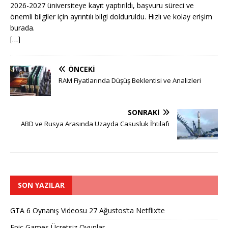
2026-2027 üniversiteye kayıt yaptırıldı, başvuru süreci ve
önemli bilgiler için ayrıntılı bilgi dolduruldu. Hızlı ve kolay erişim
burada.
[…]
ÖNCEKI
RAM Fiyatlarında Düşüş Beklentisi ve Analizleri
SONRAKI
ABD ve Rusya Arasında Uzayda Casusluk İhtilafı
SON YAZILAR
GTA 6 Oynanış Videosu 27 Ağustos’ta Netflix’te
Epic Games Ücretsiz Oyunlar