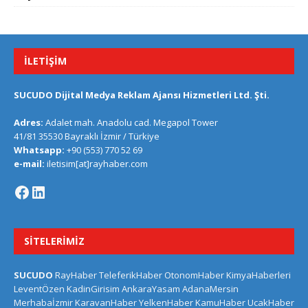
İLETIŞIM
SUCUDO Dijital Medya Reklam Ajansı Hizmetleri Ltd. Şti.
Adres:
Adalet mah. Anadolu cad. Megapol Tower
41/81 35530 Bayraklı İzmir / Türkiye
Whatsapp:
+90 (553) 770 52 69
e-mail:
iletisim[at]rayhaber.com
SITELERIMIZ
SUCUDO
RayHaber
TeleferikHaber
OtonomHaber
KimyaHaberleri
LeventÖzen
KadinGirisim
AnkaraYasam
AdanaMersin
Merhabaİzmir
KaravanHaber
YelkenHaber
KamuHaber
UcakHaber