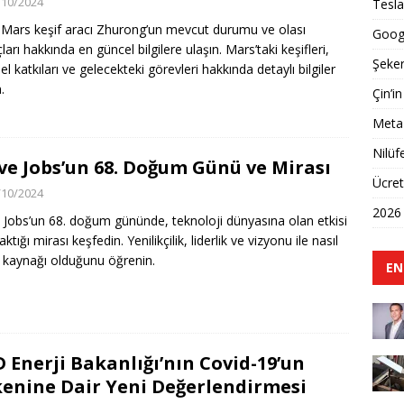
/10/2024
Tesla
n Mars keşif aracı Zhurong’un mevcut durumu ve olası
Googl
arı hakkında en güncel bilgilere ulaşın. Mars’taki keşifleri,
Şeker
el katkıları ve gelecekteki görevleri hakkında detaylı bilgiler
.
Çin’in
Meta 
Nilüf
ve Jobs’un 68. Doğum Günü ve Mirası
Ücret
/10/2024
2026 
 Jobs’un 68. doğum gününde, teknoloji dünyasına olan etkisi
aktığı mirası keşfedin. Yenilikçilik, liderlik ve vizyonu ile nasıl
 kaynağı olduğunu öğrenin.
EN
 Enerji Bakanlığı’nın Covid-19’un
enine Dair Yeni Değerlendirmesi