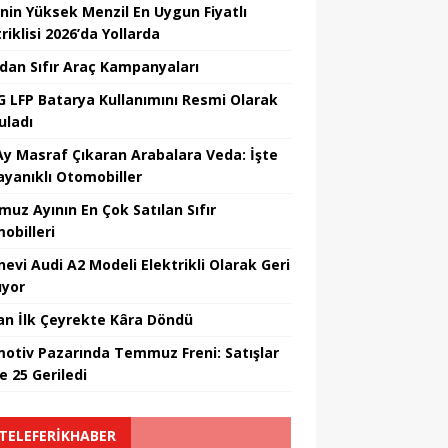
’nin Yüksek Menzil En Uygun Fiyatlı
riklisi 2026’da Yollarda
’dan Sıfır Araç Kampanyaları
 LFP Batarya Kullanımını Resmi Olarak
uladı
Ay Masraf Çıkaran Arabalara Veda: İşte
ayanıklı Otomobiller
uz Ayının En Çok Satılan Sıfır
obilleri
nevi Audi A2 Modeli Elektrikli Olarak Geri
yor
an İlk Çeyrekte Kâra Döndü
otiv Pazarında Temmuz Freni: Satışlar
e 25 Geriledi
TELEFERIKHABER