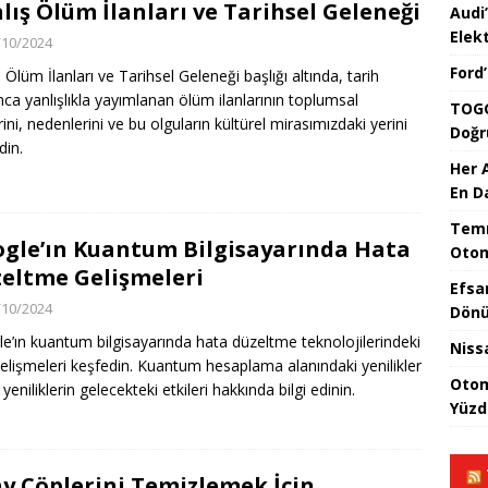
lış Ölüm İlanları ve Tarihsel Geleneği
Audi
Elekt
/10/2024
Ford
 Ölüm İlanları ve Tarihsel Geleneği başlığı altında, tarih
ca yanlışlıkla yayımlanan ölüm ilanlarının toplumsal
TOGG
rini, nedenlerini ve bu olguların kültürel mirasımızdaki yerini
Doğr
din.
Her 
En D
Temm
gle’ın Kuantum Bilgisayarında Hata
Otom
eltme Gelişmeleri
Efsa
/10/2024
Dönü
e’ın kuantum bilgisayarında hata düzeltme teknolojilerindeki
Niss
elişmeleri keşfedin. Kuantum hesaplama alanındaki yenilikler
Otom
yeniliklerin gelecekteki etkileri hakkında bilgi edinin.
Yüzd
y Çöplerini Temizlemek İçin