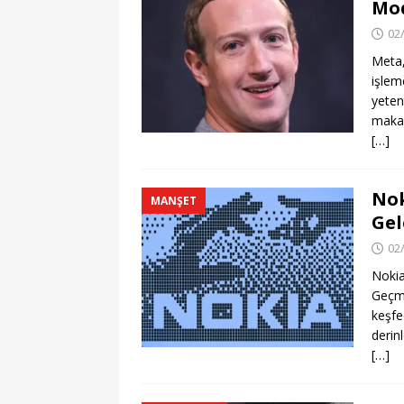
Mod
02
Meta,
işlem
yeten
makal
[…]
Nok
MANŞET
Ge
02
Nokia
Geçmi
keşfe
derin
[…]