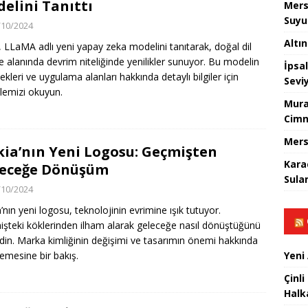
elini Tanıttı
Mers
Suyu
/10/2024
Altı
 LLaMA adlı yeni yapay zeka modelini tanıtarak, doğal dil
e alanında devrim niteliğinde yenilikler sunuyor. Bu modelin
İpsa
ekleri ve uygulama alanları hakkında detaylı bilgiler için
Sevi
emizi okuyun.
Mura
Cimn
Mers
ia’nın Yeni Logosu: Geçmişten
Kara
leceğe Dönüşüm
Sula
/10/2024
’nın yeni logosu, teknolojinin evrimine ışık tutuyor.
şteki köklerinden ilham alarak geleceğe nasıl dönüştüğünü
din. Marka kimliğinin değişimi ve tasarımın önemi hakkında
Yeni
lemesine bir bakış.
Çinli
Halk