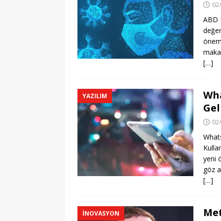
02
ABD E
değer
önemli
makal
[…]
Wha
YAZILIM
Gel
02
Whats
Kulla
yeni 
göz a
[…]
Met
İNOVASYON