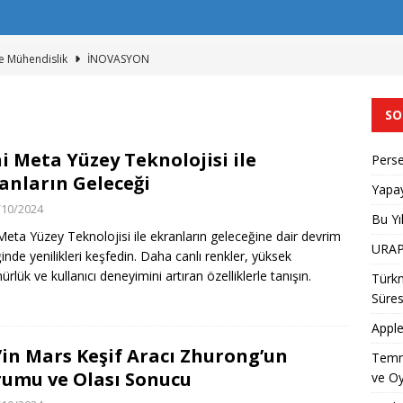
e Mühendislik
İNOVASYON
at Üretim Rekoru Bekleniyor
MANŞET
26 Üniversite Sıralaması
EĞITIM
SO
net Kesintisi Nedenleri ve Çözüm Süresi
İNOVASYON
i Meta Yüzey Teknolojisi ile
Perse
or Yağmuru Tarihi Açıklandı
İNOVASYON
anların Geleceği
Yapay
/10/2024
Bu Yı
Meta Yüzey Teknolojisi ile ekranların geleceğine dair devrim
URAP 
ğinde yenilikleri keşfedin. Daha canlı renkler, yüksek
rlük ve kullanıcı deneyimini artıran özelliklerle tanışın.
Türkn
Süres
Apple
’in Mars Keşif Aracı Zhurong’un
Temm
umu ve Olası Sonucu
ve Oy