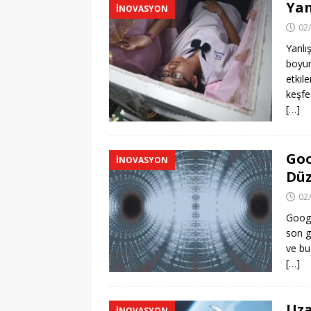
Yan
İNOVASYON
02
Yanlış
boyun
etkile
keşfe
[…]
Goo
İNOVASYON
Düz
02
Googl
son g
ve bu 
[…]
Uza
İNOVASYON