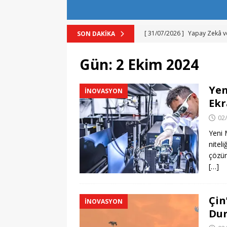
[ 31/07/2026 ]
Yapay Zekâ v
SON DAKIKA
[ 31/07/2026 ]
Bu Yıl Hubub
Gün:
2 Ekim 2024
[ 31/07/2026 ]
URAP 2025-20
[ 31/07/2026 ]
Türknet İnter
Yen
İNOVASYON
[ 01/08/2026 ]
Perseid Mete
Ekr
02
Yeni 
niteli
çözünü
[…]
Çin
İNOVASYON
Dur