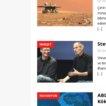
02
Çin’i
sonuçl
bilims
edinin
[…]
Ste
MANŞET
02
Steve
ve bır
ilham
[…]
ABD
İNOVASYON
Kök