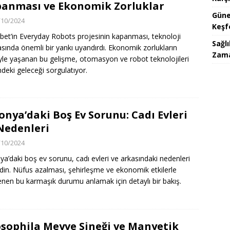
anması ve Ekonomik Zorluklar
Güne
/10/2024
Keşf
bet’in Everyday Robots projesinin kapanması, teknoloji
Sağlı
sında önemli bir yankı uyandırdı. Ekonomik zorlukların
Zam
iyle yaşanan bu gelişme, otomasyon ve robot teknolojileri
ndeki geleceği sorgulatıyor.
onya’daki Boş Ev Sorunu: Cadı Evleri
Nedenleri
/10/2024
ya’daki boş ev sorunu, cadı evleri ve arkasındaki nedenleri
din. Nüfus azalması, şehirleşme ve ekonomik etkilerle
lenen bu karmaşık durumu anlamak için detaylı bir bakış.
sophila Meyve Sineği ve Manyetik