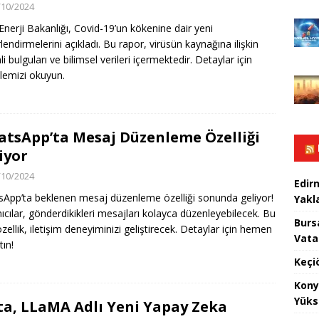
/10/2024
nerji Bakanlığı, Covid-19’un kökenine dair yeni
lendirmelerini açıkladı. Bu rapor, virüsün kaynağına ilişkin
 bulguları ve bilimsel verileri içermektedir. Detaylar için
emizi okuyun.
tsApp’ta Mesaj Düzenleme Özelliği
iyor
/10/2024
Edir
App’ta beklenen mesaj düzenleme özelliği sonunda geliyor!
Yakla
nıcılar, gönderdikikleri mesajları kolayca düzenleyebilecek. Bu
Burs
özellik, iletişim deneyiminizi geliştirecek. Detaylar için hemen
Vata
tın!
Keçi
Kony
Yüks
a, LLaMA Adlı Yeni Yapay Zeka