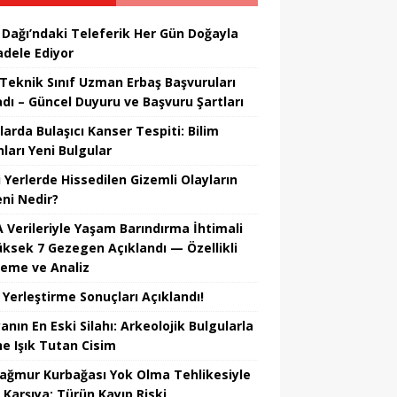
 Dağı’ndaki Teleferik Her Gün Doğayla
dele Ediyor
Teknik Sınıf Uzman Erbaş Başvuruları
adı – Güncel Duyuru ve Başvuru Şartları
larda Bulaşıcı Kanser Tespiti: Bilim
ları Yeni Bulgular
i Yerlerde Hissedilen Gizemli Olayların
ni Nedir?
 Verileriyle Yaşam Barındırma İhtimali
üksek 7 Gezegen Açıklandı — Özellikli
leme ve Analiz
 Yerleştirme Sonuçları Açıklandı!
nın En Eski Silahı: Arkeolojik Bulgularla
he Işık Tutan Cisim
Yağmur Kurbağası Yok Olma Tehlikesiyle
 Karşıya: Türün Kayıp Riski