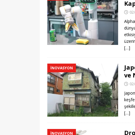
Kap
02
Alpha
dünya
etkis
üzeri
[…]
Jap
İNOVASYON
ve 
02
Japon
keşfe
şekil
[…]
Dro
İNOVASYON