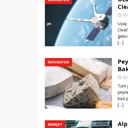
Cle
02
Uzay 
Clear
gelec
[…]
Pey
İNOVASYON
Bak
02
Tüm p
peyni
bazı 
[…]
Alp
MANŞET