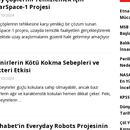
arSpace-1 Projesi
Etna
/10/2024
Müca
çöplerinin tehlikesine karşı yenilikçi bir çözüm sunan
MSB 
Space-1 projesi, uzayda temizlik faaliyetleri gerçekleştirerek
Başl
ekteki uzay araştırmalarını güvenli hale getirmeyi amaçlıyor.
Balık
İnsan
Peril
nirlerin Kötü Kokma Sebepleri ve
Nede
teri Etkisi
NASA
/10/2024
En Y
eynirler güçlü kokulara sahip olmayabilir, ancak bazı
İnce
rlerin ağır ve karakteristik kokuları hemen dikkat çeker. Peki,
KPSS
peynirlerin …
Dünya
Tari
Çöl 
habet’in Everyday Robots Projesinin
Karşı