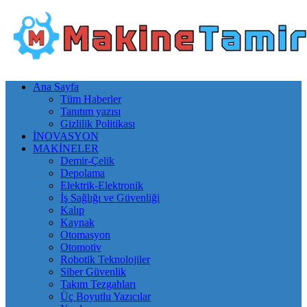
Ana Sayfa
Tüm Haberler
Tanıtım yazısı
Gizlilik Politikası
İNOVASYON
MAKİNELER
Demir-Çelik
Depolama
Elektrik-Elektronik
İş Sağlığı ve Güvenliği
Kalıp
Kaynak
Otomasyon
Otomotiv
Robotik Teknolojiler
Siber Güvenlik
Takım Tezgahları
Üç Boyutlu Yazıcılar