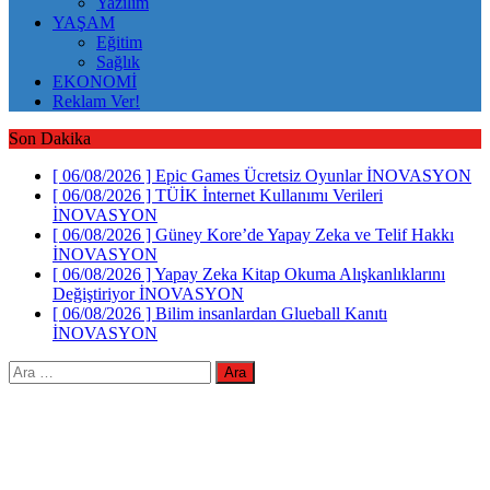
Yazılım
YAŞAM
Eğitim
Sağlık
EKONOMİ
Reklam Ver!
Son Dakika
[ 06/08/2026 ]
Epic Games Ücretsiz Oyunlar
İNOVASYON
[ 06/08/2026 ]
TÜİK İnternet Kullanımı Verileri
İNOVASYON
[ 06/08/2026 ]
Güney Kore’de Yapay Zeka ve Telif Hakkı
İNOVASYON
[ 06/08/2026 ]
Yapay Zeka Kitap Okuma Alışkanlıklarını
Değiştiriyor
İNOVASYON
[ 06/08/2026 ]
Bilim insanlardan Glueball Kanıtı
İNOVASYON
Arama: