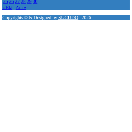
25
26
27
28
29
30
« Eki
Ara »
Copyrights © & Designed by
SUCUDO
| 2026