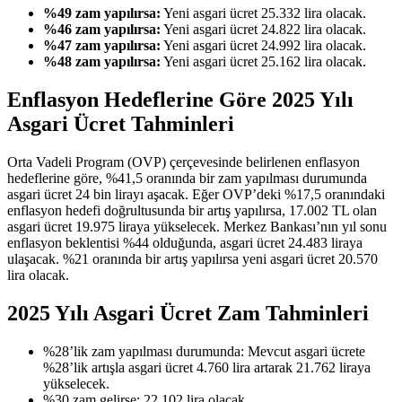
%49 zam yapılırsa:
Yeni asgari ücret 25.332 lira olacak.
%46 zam yapılırsa:
Yeni asgari ücret 24.822 lira olacak.
%47 zam yapılırsa:
Yeni asgari ücret 24.992 lira olacak.
%48 zam yapılırsa:
Yeni asgari ücret 25.162 lira olacak.
Enflasyon Hedeflerine Göre 2025 Yılı
Asgari Ücret Tahminleri
Orta Vadeli Program (OVP) çerçevesinde belirlenen enflasyon
hedeflerine göre, %41,5 oranında bir zam yapılması durumunda
asgari ücret 24 bin lirayı aşacak. Eğer OVP’deki %17,5 oranındaki
enflasyon hedefi doğrultusunda bir artış yapılırsa, 17.002 TL olan
asgari ücret 19.975 liraya yükselecek. Merkez Bankası’nın yıl sonu
enflasyon beklentisi %44 olduğunda, asgari ücret 24.483 liraya
ulaşacak. %21 oranında bir artış yapılırsa yeni asgari ücret 20.570
lira olacak.
2025 Yılı Asgari Ücret Zam Tahminleri
%28’lik zam yapılması durumunda: Mevcut asgari ücrete
%28’lik artışla asgari ücret 4.760 lira artarak 21.762 liraya
yükselecek.
%30 zam gelirse: 22.102 lira olacak.