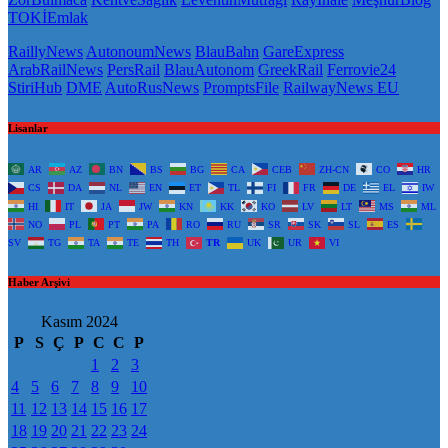
TOKİEmlak
RaillyNews
AutonoumNews
BlauBahn
GareExpress
ArabRailNews
PersRail
BlauAutonom
GreekRail
Ferrovie24
StiriHub
DME
AutoRusNews
PromptsFile
RailwayNews EU
Lisanlar
AR
AZ
BN
BS
BG
CA
CEB
ZH-CN
CO
HR
CS
DA
NL
EN
ET
TL
FI
FR
DE
EL
IW
HI
IT
JA
JW
KN
KK
KO
LV
LT
MS
ML
NO
PL
PT
PA
RO
RU
SR
SK
SL
ES
SV
TG
TA
TE
TH
TR
UK
UR
VI
Haber Arşivi
Kasım 2024
P
S
Ç
P
C
C
P
1
2
3
4
5
6
7
8
9
10
11
12
13
14
15
16
17
18
19
20
21
22
23
24