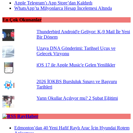
Apple Telegram’ı App Store’dan Kaldırdı
WhatsApp’ta Milyonlarca Hesap İncelemesi Altında
En Çok Okunanlar
Thunderbird Android'e Geliyor: K-9 Mail İle Yeni
Bir Dönem
Uzaya DNA Gönderimi: Tarihsel Uçuş ve
Gelecek Vizyonu
iOS 17 ile Apple Music'e Gelen Yenilikler
2026 İOKBS Bursluluk Sınavı ve Başvuru
Tarihleri
Yarın Okullar Açılıyor mu? 2 Şubat Eğitimi
RayHaber
Edmonton’dan 40 Yeni Hafif Raylı Araç İçin Hyundai Rotem