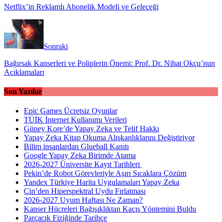
Netflix’in Reklamlı Abonelik Modeli ve Geleceği
Sonraki
Bağırsak Kanserleri ve Poliplerin Önemi: Prof. Dr. Nihat Okçu’nun
Açıklamaları
Son Yazılar
Epic Games Ücretsiz Oyunlar
TÜİK İnternet Kullanımı Verileri
Güney Kore’de Yapay Zeka ve Telif Hakkı
Yapay Zeka Kitap Okuma Alışkanlıklarını Değiştiriyor
Bilim insanlardan Glueball Kanıtı
Google Yapay Zeka Birimde Atama
2026-2027 Üniversite Kayıt Tarihleri ​​
Pekin’de Robot Görevleriyle Aşırı Sıcaklara Çözüm
Yandex Türkiye Harita Uygulamaları Yapay Zeka
Çin’den Hiperspektral Uydu Fırlatması
2026-2027 Uyum Haftası Ne Zaman?
Kanser Hücreleri Bağışıklıktan Kaçış Yöntemini Buldu
Parçacık Fiziğinde Tarihçe