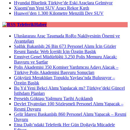
Hyundai Bluelink Türkiye’de Eski Araçlara Gelmiyor
Xiaomi’nın Yeni SUV Aracı Rekor Kırdı
Huawei’den 1.300 Kilometre Menzilli Dev SUV
TeleferikHaber
Uluslararası Araç Taşımada RoRo Nakliyesinin Önemi ve
Avantajları
Sağlık Bakanlığı 26 Bin 673 Personel Alımı İçin Gözler
Resmi İlanda: Web İçeriği İçin Özgün Başlık
Emniyet Genel Müdürlüğü 3.250 Polis Memuru Alacak:
Başvuru ve Şartlar
Polis Akademisi 350 Komiser Yardımcısı Adayı Alacak –
Türkiye Polis Akademisi Başvuru Sonuçları
Gökyüzü Meraklıları Topuklu Yaylası’nda Buluşuyor –
Özgün Başlık
Bu Yıl Yeni Bekçi Alımı Yapılacak mı? Türkiye’deki Güncel
İstihdam Planları
Perseids Göktaşı Yağmuru Tarihi Açıklandı
Devlet Tiyatroları 100 Sözleşmeli Personel Alımı Yapacak –
Resmi Duyuru
Gelir İdaresi Başkanlığı 860 Personel Alımı Yapacak – Resmi
Duyuru
Etna Dağı’ndaki Teleferik Her Gün Doğayla Mücadele
Ediyor