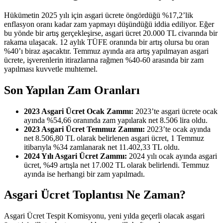
Hükümetin 2025 yılı için asgari ücrete öngördüğü %17,2’lik
enflasyon oranı kadar zam yapmayı düşündüğü iddia ediliyor. Eğer
bu yönde bir artış gerçekleşirse, asgari ücret 20.000 TL civarında bir
rakama ulaşacak. 12 aylık TÜFE oranında bir artış olursa bu oran
%40’ı biraz aşacaktır. Temmuz ayında ara artış yapılmayan asgari
ücrete, işverenlerin itirazlarına rağmen %40-60 arasında bir zam
yapılması kuvvetle muhtemel.
Son Yapılan Zam Oranları
2023 Asgari Ücret Ocak Zammı:
2023’te asgari ücrete ocak
ayında %54,66 oranında zam yapılarak net 8.506 lira oldu.
2023 Asgari Ücret Temmuz Zammı:
2023’te ocak ayında
net 8.506,80 TL olarak belirlenen asgari ücret, 1 Temmuz
itibarıyla %34 zamlanarak net 11.402,33 TL oldu.
2024 Yılı Asgari Ücret Zammı:
2024 yılı ocak ayında asgari
ücret, %49 artışla net 17.002 TL olarak belirlendi. Temmuz
ayında ise herhangi bir zam yapılmadı.
Asgari Ücret Toplantısı Ne Zaman?
Asgari Ücret Tespit Komisyonu, yeni yılda geçerli olacak asgari