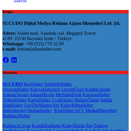
İletişim
SUCUDO Dijital Medya Reklam Ajansı Hizmetleri Ltd. Şti.
Adres:
Adalet mah. Anadolu cad. Megapol Tower
41/81 35530 Bayraklı İzmir / Türkiye
Whatsapp:
+90 (553) 770 52 69
e-mail:
iletisim[at]rayhaber.com
Facebook
LinkedIn
Sitelerimiz
SUCUDO
RayHaber
TeleferikHaber
OtonomHaber
KimyaHaberleri
LeventÖzen
KadinGirisim
AnkaraYasam
AdanaMersin
Merhabaİzmir
KaravanHaber
YelkenHaber
KamuHaber
UcakHaber
MakineTamir
Iptidai
SilahHaber
LeoTheMaster.Net
KolayBilimHaber
HaberInegol
OtobanHaber
KiraHaber
AEY
MarkaHikayeleri
BulmacaHaber
BulmacaCevap
KomikKurbaga
KolayHarita
RayTurkiye
ZorBulmaca
KentveSağlık
LeventinMutfağı
Rayİhale
MeşhurBlog