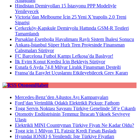
Anlaşması
Hindistan Demiryolları 15 İstasyonu PPP Modeliyle
Yenileyecek
Victoria’dan Melbourne İçin 25 Yeni X’trapolis 2.0 Treni
Siparişi
Çerkezköy-Kapıkule Demiryolu Hattında GSM-R Testleri
Tamamlandı
Pursaklar-Esenboğa Havalimanı Raylı Sistem İhalesi Sonucu
Ankara-İstanbul Süper Hızlı Tren Projesinde Finansman
Çalışmaları Sürüyor
FC Barcelona Futbol Kampı Lefkoşa’da Başlıyor!
İlk Evim Konut Kredisi İçin Bekleyiş Sürüyor
Esnafa 6 Ayda 74,8 Milyar Liralık Finansman Desteği
Fransa’da EasyJet Uçuşlarını Etkileyebilecek Grev Kararı
OtonomHaber
Mercedes-Benz’den Ağustos Ayı Kampanyaları
Ford’dan Verimlilik Odaklı Elektrikli Pickup: Fathom
Togg Servis Noktası Sayısını Türkiye Genelinde 58’e Çıkardı
Otomotiv Endüstrisinin Temmuz İhracatı Yüksek Seviyeye
Ulaştı
Elektrikli MINI Countryman Türkiye Fiyatı Ne Kadar Oldu?
Togg için 1 Milyon TL Faizsiz Kredi Fırsatı Başladı
Hyundai IONIQ 6 Yenilendi: İşte Türkiye Fiyatları