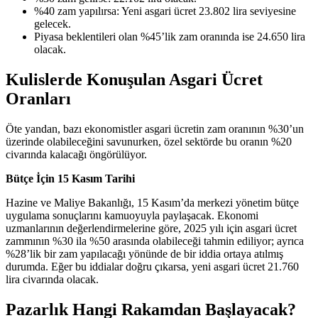
%40 zam yapılırsa: Yeni asgari ücret 23.802 lira seviyesine
gelecek.
Piyasa beklentileri olan %45’lik zam oranında ise 24.650 lira
olacak.
Kulislerde Konuşulan Asgari Ücret
Oranları
Öte yandan, bazı ekonomistler asgari ücretin zam oranının %30’un
üzerinde olabileceğini savunurken, özel sektörde bu oranın %20
civarında kalacağı öngörülüyor.
Bütçe İçin 15 Kasım Tarihi
Hazine ve Maliye Bakanlığı, 15 Kasım’da merkezi yönetim bütçe
uygulama sonuçlarını kamuoyuyla paylaşacak. Ekonomi
uzmanlarının değerlendirmelerine göre, 2025 yılı için asgari ücret
zammının %30 ila %50 arasında olabileceği tahmin ediliyor; ayrıca
%28’lik bir zam yapılacağı yönünde de bir iddia ortaya atılmış
durumda. Eğer bu iddialar doğru çıkarsa, yeni asgari ücret 21.760
lira civarında olacak.
Pazarlık Hangi Rakamdan Başlayacak?