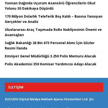
Yunnan Dağında Uçurum Asansörü Öğrencilerin Okul
Yolunu 30 Dakikaya Düşürdü
170 Milyon Dolarlık Teleferik Boş Kaldı – Basına Yansıyan
Gerçekler ve Analiz
Uluslararası Araç Taşımada RoRo Nakliyesinin Önemi ve
Avantajları
Sağlık Bakanlığı 26 Bin 673 Personel Alımı İçin Gözler
Resmi İlanda
Emniyet Genel Müdürlüğü 3.250 Polis Memuru Alacak
Polis Akademisi 350 Komiser Yardımcısı Adayı Alacak
İLETIŞIM
SUCUDO Dijital Medya Reklam Ajansı Hizmetleri Ltd. Şti.