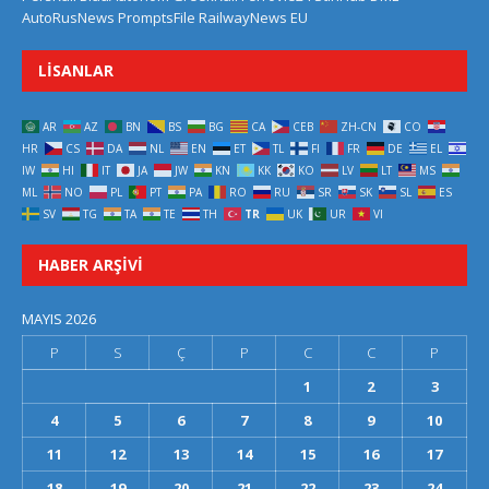
AutoRusNews
PromptsFile
RailwayNews EU
LISANLAR
AR
AZ
BN
BS
BG
CA
CEB
ZH-CN
CO
HR
CS
DA
NL
EN
ET
TL
FI
FR
DE
EL
IW
HI
IT
JA
JW
KN
KK
KO
LV
LT
MS
ML
NO
PL
PT
PA
RO
RU
SR
SK
SL
ES
SV
TG
TA
TE
TH
TR
UK
UR
VI
HABER ARŞIVI
MAYIS 2026
P
S
Ç
P
C
C
P
1
2
3
4
5
6
7
8
9
10
11
12
13
14
15
16
17
18
19
20
21
22
23
24