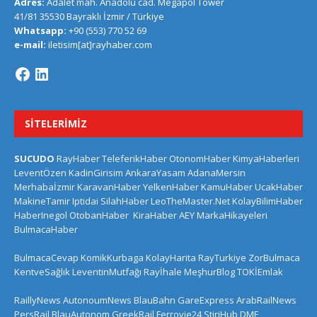
Adres:
Adalet mah. Anadolu cad. Megapol Tower
41/81 35530 Bayraklı İzmir / Türkiye
Whatsapp:
+90 (553) 770 52 69
e-mail:
iletisim[at]rayhaber.com
SITELERIMIZ
SUCUDO
RayHaber
TeleferikHaber
OtonomHaber
KimyaHaberleri
LeventÖzen
KadinGirisim
AnkaraYasam
AdanaMersin
Merhabaİzmir
KaravanHaber
YelkenHaber
KamuHaber
UcakHaber
MakineTamir
Iptidai
SilahHaber
LeoTheMaster.Net
KolayBilimHaber
HaberInegol
OtobanHaber
KiraHaber
AEY
MarkaHikayeleri
BulmacaHaber
BulmacaCevap
KomikKurbaga
KolayHarita
RayTurkiye
ZorBulmaca
KentveSağlık
LeventinMutfağı
Rayİhale
MeşhurBlog
TOKİEmlak
RaillyNews
AutonoumNews
BlauBahn
GareExpress
ArabRailNews
PersRail
BlauAutonom
GreekRail
Ferrovie24
StiriHub
DME