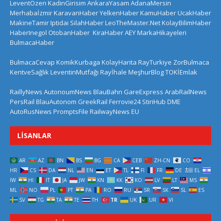
LeventÖzen
KadinGirisim
AnkaraYasam
AdanaMersin
Merhabaİzmir
KaravanHaber
YelkenHaber
KamuHaber
UcakHaber
MakineTamir
Iptidai
SilahHaber
LeoTheMaster.Net
KolayBilimHaber
HaberInegol
OtobanHaber
KiraHaber
AEY
MarkaHikayeleri
BulmacaHaber
BulmacaCevap
KomikKurbaga
KolayHarita
RayTurkiye
ZorBulmaca
KentveSağlık
LeventinMutfağı
Rayİhale
MeşhurBlog
TOKİEmlak
RaillyNews
AutonoumNews
BlauBahn
GareExpress
ArabRailNews
PersRail
BlauAutonom
GreekRail
Ferrovie24
StiriHub
DME
AutoRusNews
PromptsFile
RailwayNews EU
LISANLAR
AR
AZ
BN
BS
BG
CA
CEB
ZH-CN
CO
HR
CS
DA
NL
EN
ET
TL
FI
FR
DE
EL
IW
HI
IT
JA
JW
KN
KK
KO
LV
LT
MS
ML
NO
PL
PT
PA
RO
RU
SR
SK
SL
ES
SV
TG
TA
TE
TH
TR
UK
UR
VI