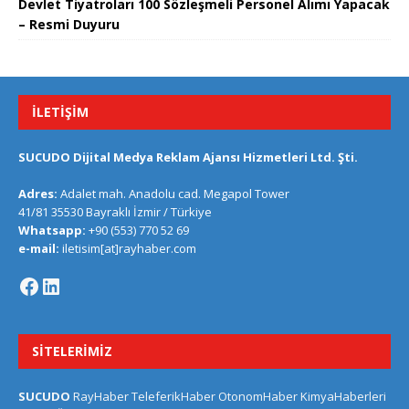
Devlet Tiyatroları 100 Sözleşmeli Personel Alımı Yapacak
– Resmi Duyuru
İLETIŞIM
SUCUDO Dijital Medya Reklam Ajansı Hizmetleri Ltd. Şti.
Adres:
Adalet mah. Anadolu cad. Megapol Tower
41/81 35530 Bayraklı İzmir / Türkiye
Whatsapp:
+90 (553) 770 52 69
e-mail:
iletisim[at]rayhaber.com
SITELERIMIZ
SUCUDO
RayHaber
TeleferikHaber
OtonomHaber
KimyaHaberleri